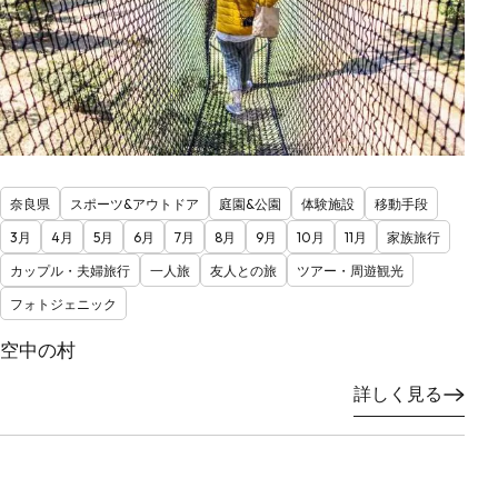
奈良県
スポーツ&アウトドア
庭園&公園
体験施設
移動手段
3月
4月
5月
6月
7月
8月
9月
10月
11月
家族旅行
カップル・夫婦旅行
一人旅
友人との旅
ツアー・周遊観光
フォトジェニック
空中の村
詳しく見る