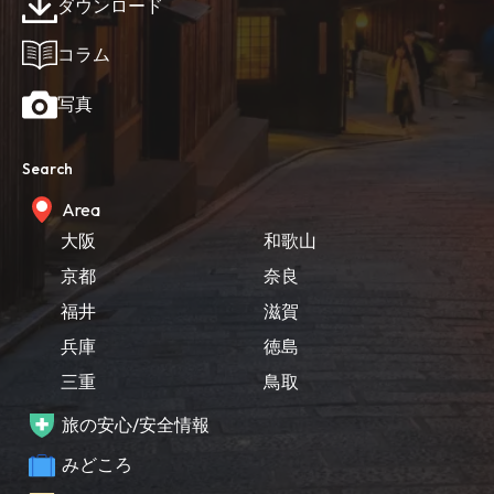
ダウンロード
コラム
写真
Search
Area
大阪
和歌山
京都
奈良
福井
滋賀
兵庫
徳島
三重
鳥取
旅の安心/安全情報
みどころ