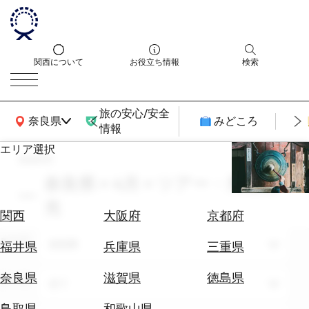
関西について
お役立ち情報
検索
旅の安心/安全
関西広域MAP
奈良県
みどころ
情報
エリア選択
search
エ
リ
奈良県 × 4月 × ツアー・周遊観
ア
光
を
航
関西
大阪府
京都府
選
空
ぶ
エリア
券
奈良県
福井県
兵庫県
三重県
を
ホ
探
奈良県
滋賀県
徳島県
テーマ
全て
テ
す
ル
鳥取県
和歌山県