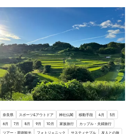
奈良県
スポーツ&アウトドア
神社仏閣
移動手段
4月
5月
6月
7月
8月
9月
10月
家族旅行
カップル・夫婦旅行
ツアー・周遊観光
フォトジェニック
サスティナブル
友人との旅