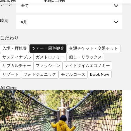
を
シーン
全て
為
探
替
す
を
時期
4月
調
べ
天
こだわり
る
気
を
入場・拝観券
ツアー・周遊観光
交通チケット・交通セット
見
サスティナブル
ガストロノミー
癒し・リラックス
る
サブカルチャー
ファッション
ナイトタイムエコノミー
リゾート
フォトジェニック
モデルコース
Book Now
All Clear