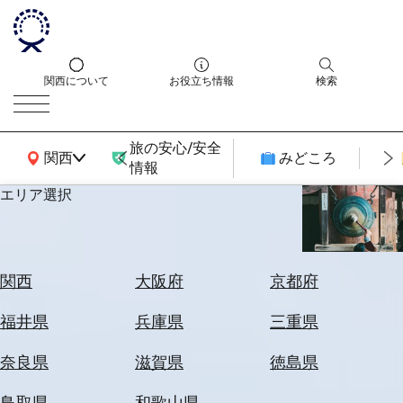
関西について
お役立ち情報
検索
旅の安心/安全
関西広域MAP
関西
みどころ
情報
エリア選択
エ
リ
ア
を
航
関西
大阪府
京都府
選
空
ぶ
券
福井県
兵庫県
三重県
を
ホ
探
奈良県
滋賀県
徳島県
テ
す
ル
鳥取県
和歌山県