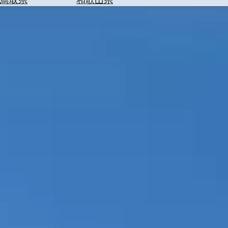
を
為
探
替
す
を
調
べ
天
る
気
を
見
る