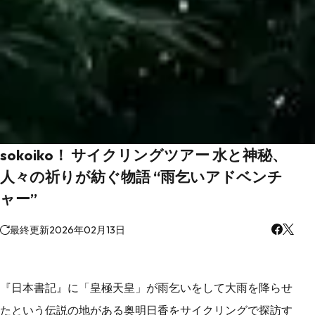
sokoiko！ サイクリングツアー 水と神秘、
人々の祈りが紡ぐ物語 “雨乞いアドベンチ
ャー”
最終更新
2026年02月13日
『日本書記』に「皇極天皇」が雨乞いをして大雨を降らせ
たという伝説の地がある奥明日香をサイクリングで探訪す