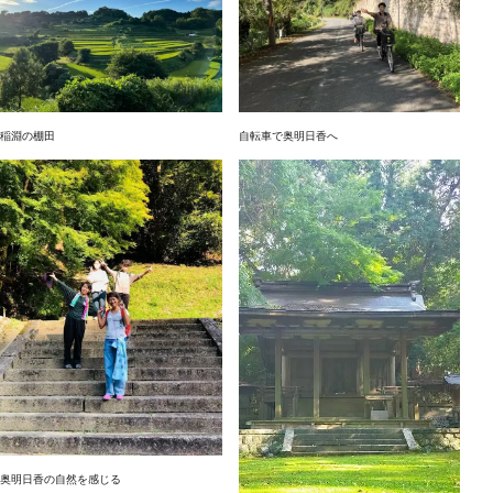
稲淵の棚田
自転車で奥明日香へ
奥明日香の自然を感じる