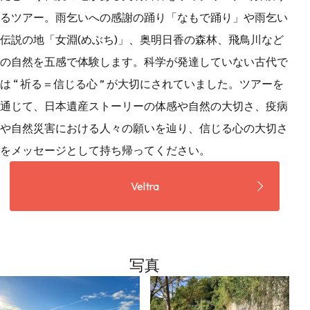
るツアー。雨乞いへの感謝の踊り「なもで踊り」や雨乞い
伝説の地「女淵(めぶち)」、奥明日香の森林、飛鳥川など
の自然を五感で体験します。科学が発達していない古代で
は “ 祈る＝信じる心 ” が大切にされていました。ツアーを
通じて、日本遺産ストーリーの体感や自然の大切さ、疫病
や自然災害における人々の願いを辿り、信じる心の大切さ
をメッセージとして持ち帰ってください。
Veltra
写真