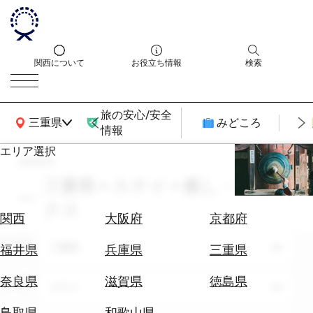
関西について
お役立ち情報
検索
旅の安心/安全
関西広域MAP
三重県
みどころ
情報
エリア選択
search
エ
リ
三重県 × ステイ × 癒し・リラッ
ア
クス
を
航
関西
大阪府
京都府
選
空
ぶ
エリア
券
三重県
福井県
兵庫県
三重県
を
ホ
探
奈良県
滋賀県
徳島県
テーマ
ステイ
テ
す
ル
鳥取県
和歌山県