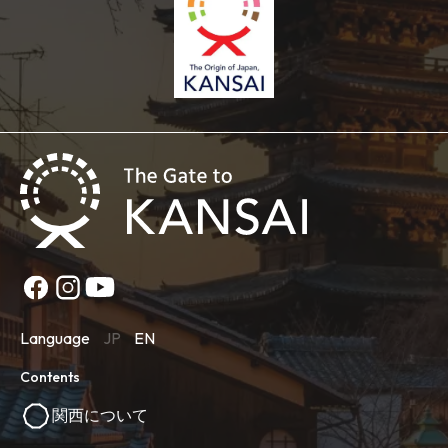
Language
JP
EN
Contents
関西について