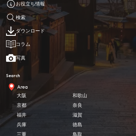
お役立ち情報
検索
ダウンロード
コラム
写真
Search
Area
大阪
和歌山
京都
奈良
福井
滋賀
兵庫
徳島
三重
鳥取