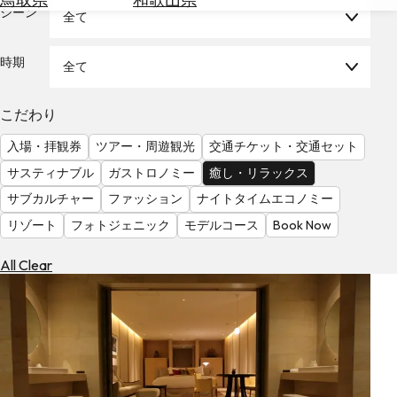
を
シーン
全て
為
探
替
す
を
時期
全て
調
べ
天
こだわり
る
気
を
入場・拝観券
ツアー・周遊観光
交通チケット・交通セット
見
サスティナブル
ガストロノミー
癒し・リラックス
る
サブカルチャー
ファッション
ナイトタイムエコノミー
リゾート
フォトジェニック
モデルコース
Book Now
All Clear