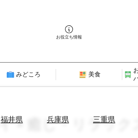
お役立ち情報
みどころ
美食
テイ × 癒し・リラック
福井県
兵庫県
三重県