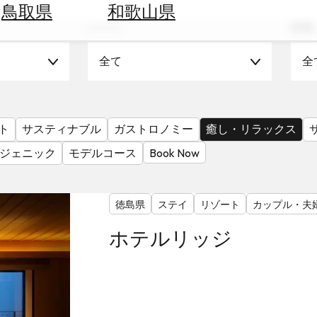
鳥取県
和歌山県
シーン
時期
全て
全
ト
サスティナブル
ガストロノミー
癒し・リラックス
ジェニック
モデルコース
Book Now
徳島県
ステイ
リゾート
カップル・夫
ホテルリッジ