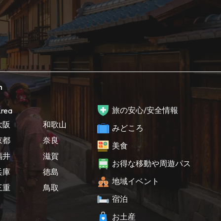
h
旅の安心/安全情報
rea
大阪
和歌山
みどころ
京都
奈良
美食
福井
滋賀
お得な移動や周遊パス
兵庫
徳島
地域イベント
三重
鳥取
宿泊
お土産