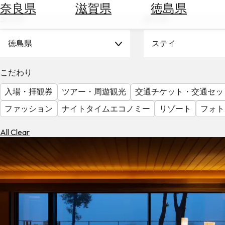
空
ぶ
奈良県
滋賀県
徳島県
券
エリア
テーマ
を
ホ
探
テ
徳島県
ステイ
す
ル
を
為
こだわり
探
替
す
入場・拝観券
ツアー・周遊観光
交通チケット・交通セッ
を
調
ファッション
ナイトタイムエコノミー
リゾート
フォト
べ
天
る
気
All Clear
を
見
る