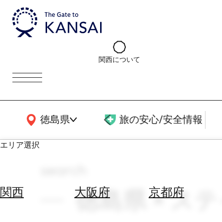
関西について
関西広域MAP
徳島県
旅の安心/安全情報
エリア選択
search
エ
リ
徳島県 × ス
関西
大阪府
京都府
ア
を
航
選