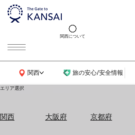
関西について
関西広域MAP
関西
旅の安心/安全情報
エリア選択
エ
リ
関西
大阪府
京都府
ア
を
航
選