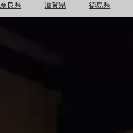
空
ぶ
奈良県
滋賀県
徳島県
券
を
ホ
探
テ
す
ル
を
為
探
替
す
を
調
べ
天
る
気
を
見
る