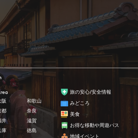
h
旅の安心/安全情報
rea
大阪
和歌山
みどころ
京都
奈良
美食
福井
滋賀
お得な移動や周遊パス
兵庫
徳島
地域イベント