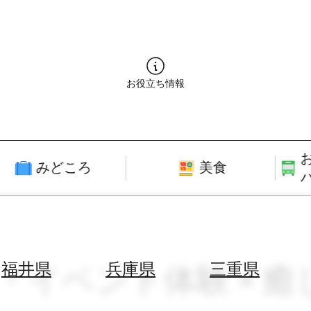
お役立ち情報
みどころ
美食
り・イベント体験 × 
福井県
兵庫県
三重県