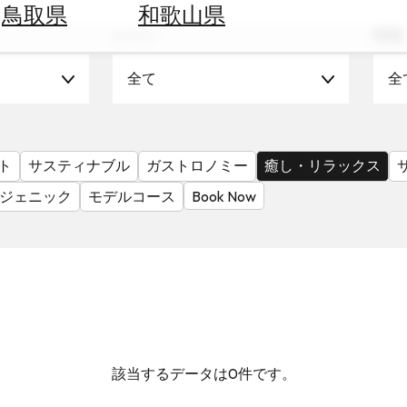
鳥取県
和歌山県
シーン
時期
全て
全
ト
サスティナブル
ガストロノミー
癒し・リラックス
ジェニック
モデルコース
Book Now
該当するデータは0件です。