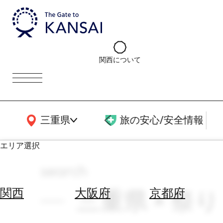
関西について
関西広域MAP
三重県
旅の安心/安全情報
エリア選択
search
エ
リ
三重県 × 祭
関西
大阪府
京都府
ア
を
航
選