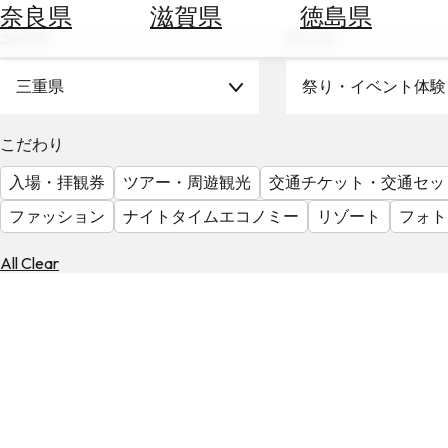
空
ぶ
奈良県
滋賀県
徳島県
券
エリア
テーマ
を
ホ
探
テ
三重県
祭り・イベント体験
す
ル
を
為
こだわり
探
替
す
入場・拝観券
ツアー・周遊観光
交通チケット・交通セッ
を
調
ファッション
ナイトタイムエコノミー
リゾート
フォト
べ
天
る
気
All Clear
を
見
る