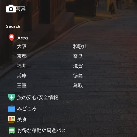
写真
Search
Area
大阪
和歌山
京都
奈良
福井
滋賀
兵庫
徳島
三重
鳥取
旅の安心/安全情報
みどころ
美食
お得な移動や周遊パス