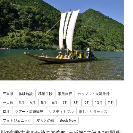
三重県
体験施設
移動手段
家族旅行
カップル・夫婦旅行
一人旅
3月
4月
5月
6月
7月
8月
9月
10月
11月
12月
ツアー・周遊観光
サスティナブル
癒し・リラックス
フォトジェニック
友人との旅
Book Now
川の熊野古道を伝統の木造船 “三反帆” で巡る2時間 熊