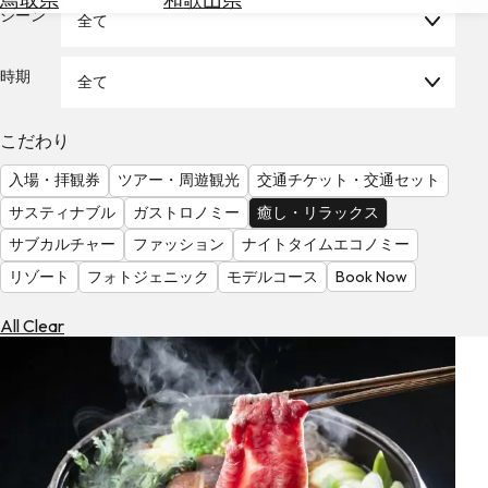
を
シーン
全て
為
探
替
す
を
時期
全て
調
べ
天
こだわり
る
気
を
入場・拝観券
ツアー・周遊観光
交通チケット・交通セット
見
サスティナブル
ガストロノミー
癒し・リラックス
る
サブカルチャー
ファッション
ナイトタイムエコノミー
リゾート
フォトジェニック
モデルコース
Book Now
All Clear