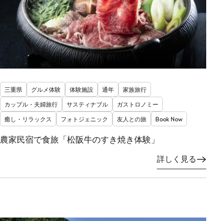
三重県
グルメ体験
体験施設
通年
家族旅行
カップル・夫婦旅行
サスティナブル
ガストロノミー
癒し・リラックス
フォトジェニック
友人との旅
Book Now
農家民宿で食旅「松阪牛のすき焼き体験」
詳しく見る