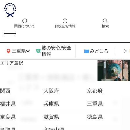
関西について
お役立ち情報
検索
旅の安心/安全
関西広域MAP
三重県
みどころ
情報
エリア選択
search
エ
リ
三重県 × 体験施設 × 癒し・リラ
ア
ックス
を
航
関西
大阪府
京都府
選
空
ぶ
エリア
券
三重県
福井県
兵庫県
三重県
を
ホ
探
奈良県
滋賀県
徳島県
テーマ
体験施設
テ
す
ル
鳥取県
和歌山県