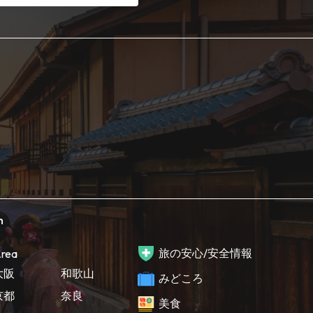
h
旅の安心/安全情報
rea
大阪
和歌山
みどころ
京都
奈良
美食