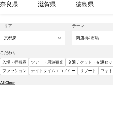
ー
空
ぶ
奈良県
滋賀県
徳島県
券
を
ホ
探
テ
す
エリア
テーマ
ル
を
為
探
京都府
商店街&市場
替
す
を
調
こだわり
べ
天
入場・拝観券
ツアー・周遊観光
交通チケット・交通セッ
る
気
を
ファッション
ナイトタイムエコノミー
リゾート
フォト
見
る
All Clear