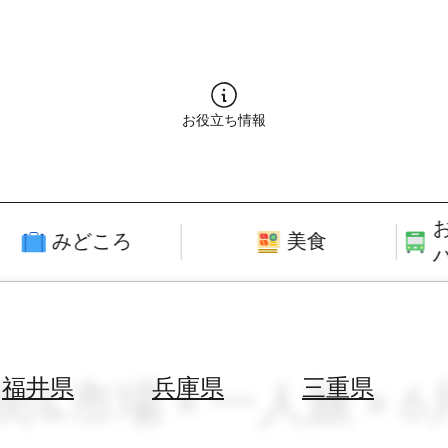
お役立ち情報
みどころ
美食
街&市場 × 一人旅 × 
福井県
兵庫県
三重県