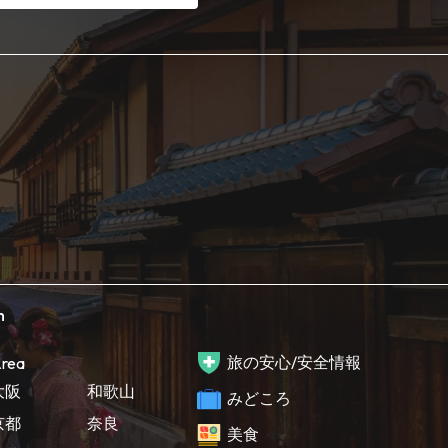
h
旅の安心/安全情報
rea
大阪
和歌山
みどころ
京都
奈良
美食