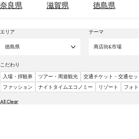
ー
空
ぶ
奈良県
滋賀県
徳島県
券
を
ホ
探
テ
す
エリア
テーマ
ル
を
為
探
徳島県
商店街&市場
替
す
を
調
こだわり
べ
天
入場・拝観券
ツアー・周遊観光
交通チケット・交通セッ
る
気
を
ファッション
ナイトタイムエコノミー
リゾート
フォト
見
る
All Clear