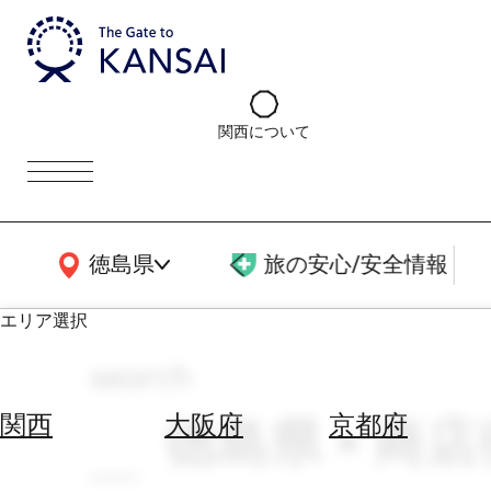
関西について
関西広域MAP
徳島県
旅の安心/安全情報
エリア選択
search
エ
リ
徳島県 × 商店
関西
大阪府
京都府
ア
を
航
選