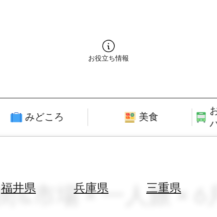
お役立ち情報
みどころ
美食
街&市場 × 一人旅 × 
福井県
兵庫県
三重県