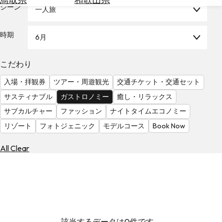
を
シーン
一人旅
為
探
替
す
を
時期
6月
調
べ
天
こだわり
る
気
を
入場・拝観券
ツアー・周遊観光
交通チケット・交通セット
見
サスティナブル
ガストロノミー
癒し・リラックス
る
サブカルチャー
ファッション
ナイトタイムエコノミー
リゾート
フォトジェニック
モデルコース
Book Now
All Clear
該当するデータは0件です。