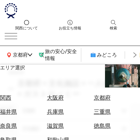
関西について
お役立ち情報
検索
旅の安心/安全
関西広域MAP
京都府
みどころ
情報
エリア選択
search
エ
リ
京都府 × 文化施設 × 一人旅 × 6月
ア
× ガストロノミー
を
航
関西
大阪府
京都府
選
空
ぶ
エリア
券
京都府
福井県
兵庫県
三重県
を
ホ
探
奈良県
滋賀県
徳島県
テーマ
文化施設
テ
す
ル
鳥取県
和歌山県