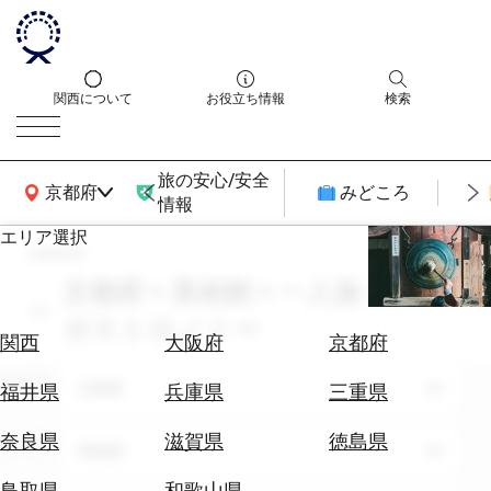
関西について
お役立ち情報
検索
旅の安心/安全
関西広域MAP
京都府
みどころ
情報
エリア選択
search
エ
リ
京都府 × 美術館 × 一人旅 × 6月 ×
ア
ガストロノミー
を
航
関西
大阪府
京都府
選
空
ぶ
エリア
券
京都府
福井県
兵庫県
三重県
を
ホ
探
奈良県
滋賀県
徳島県
テーマ
美術館
テ
す
ル
鳥取県
和歌山県