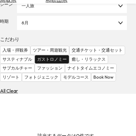
を
シーン
一人旅
為
探
替
す
を
時期
6月
調
べ
天
こだわり
る
気
を
入場・拝観券
ツアー・周遊観光
交通チケット・交通セット
見
サスティナブル
ガストロノミー
癒し・リラックス
る
サブカルチャー
ファッション
ナイトタイムエコノミー
リゾート
フォトジェニック
モデルコース
Book Now
All Clear
該当するデータは0件です。