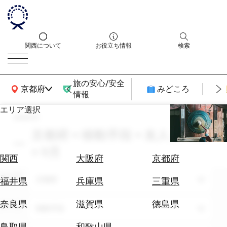
関西について
お役立ち情報
検索
旅の安心/安全
関西広域MAP
京都府
みどころ
情報
エリア選択
search
エ
リ
京都府 × 移動手段 × 友人との旅
ア
× 9月
を
航
関西
大阪府
京都府
選
空
ぶ
エリア
券
京都府
福井県
兵庫県
三重県
を
ホ
探
奈良県
滋賀県
徳島県
テーマ
移動手段
テ
す
ル
鳥取県
和歌山県