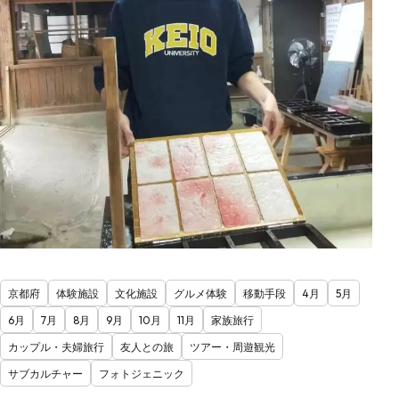
京都府
体験施設
文化施設
グルメ体験
移動手段
4月
5月
6月
7月
8月
9月
10月
11月
家族旅行
カップル・夫婦旅行
友人との旅
ツアー・周遊観光
サブカルチャー
フォトジェニック