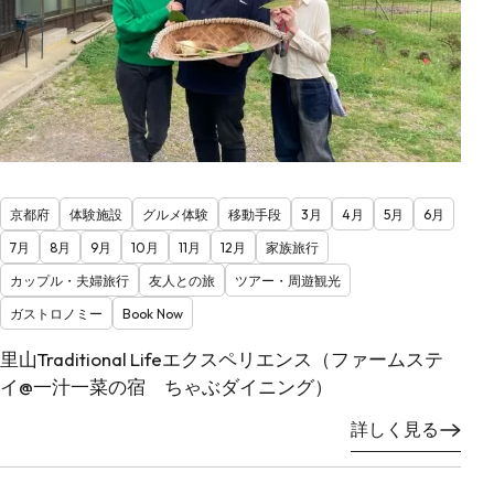
京都府
体験施設
グルメ体験
移動手段
3月
4月
5月
6月
7月
8月
9月
10月
11月
12月
家族旅行
カップル・夫婦旅行
友人との旅
ツアー・周遊観光
ガストロノミー
Book Now
里山Traditional Lifeエクスペリエンス（ファームステ
イ@一汁一菜の宿 ちゃぶダイニング）
詳しく見る