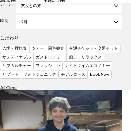
を
シーン
友人との旅
為
探
替
す
を
時期
9月
調
べ
天
こだわり
る
気
を
入場・拝観券
ツアー・周遊観光
交通チケット・交通セット
見
サスティナブル
ガストロノミー
癒し・リラックス
る
サブカルチャー
ファッション
ナイトタイムエコノミー
リゾート
フォトジェニック
モデルコース
Book Now
All Clear