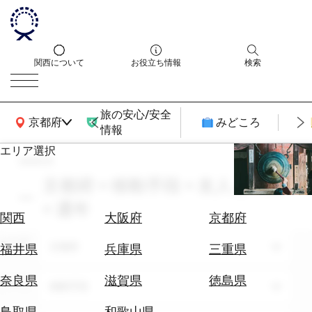
関西について
お役立ち情報
検索
旅の安心/安全
関西広域MAP
京都府
みどころ
情報
エリア選択
search
エ
リ
京都府 × 移動手段 × 友人との旅
ア
× 通年
を
航
関西
大阪府
京都府
選
空
ぶ
エリア
券
京都府
福井県
兵庫県
三重県
を
ホ
探
奈良県
滋賀県
徳島県
テーマ
移動手段
テ
す
ル
鳥取県
和歌山県