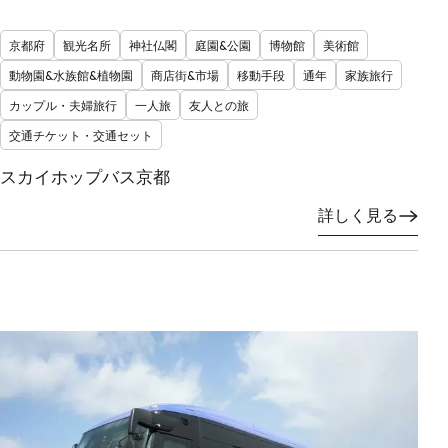
京都府
観光名所
神社仏閣
庭園&公園
博物館
美術館
動物園&水族館&植物園
商店街&市場
移動手段
通年
家族旅行
カップル・夫婦旅行
一人旅
友人との旅
交通チケット・交通セット
スカイホップバス京都
詳しく見る