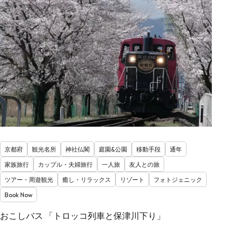
京都府
観光名所
神社仏閣
庭園&公園
移動手段
通年
家族旅行
カップル・夫婦旅行
一人旅
友人との旅
ツアー・周遊観光
癒し・リラックス
リゾート
フォトジェニック
Book Now
おこしバス 「トロッコ列車と保津川下り」