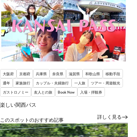
大阪府
京都府
兵庫県
奈良県
滋賀県
和歌山県
移動手段
通年
家族旅行
カップル・夫婦旅行
一人旅
ツアー・周遊観光
ガストロノミー
友人との旅
Book Now
入場・拝観券
楽しい関西パス
詳しく見る
このスポットのおすすめ記事