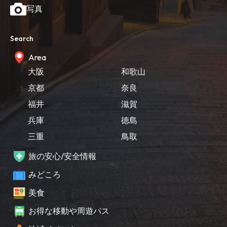
写真
Search
Area
大阪
和歌山
京都
奈良
福井
滋賀
兵庫
徳島
三重
鳥取
旅の安心/安全情報
みどころ
美食
お得な移動や周遊パス