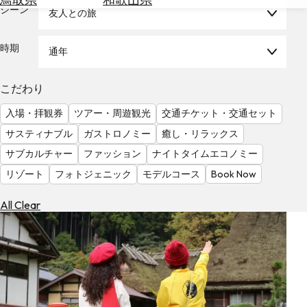
を
シーン
友人との旅
為
探
替
す
を
時期
通年
調
べ
天
こだわり
る
気
を
入場・拝観券
ツアー・周遊観光
交通チケット・交通セット
見
サスティナブル
ガストロノミー
癒し・リラックス
る
サブカルチャー
ファッション
ナイトタイムエコノミー
リゾート
フォトジェニック
モデルコース
Book Now
All Clear