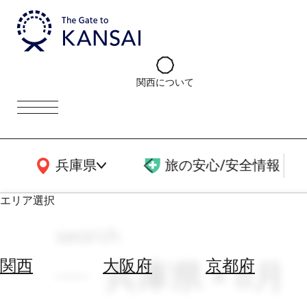
関西について
関西広域MAP
兵庫県
旅の安心/安全情報
エリア選択
search
エ
リ
兵庫県 × 8月
関西
大阪府
京都府
ア
を
航
選