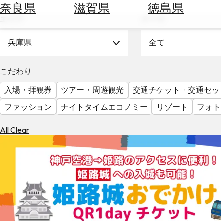
空
ぶ
奈良県
滋賀県
徳島県
券
エリア
テーマ
を
ホ
探
テ
兵庫県
全て
す
ル
を
為
こだわり
探
替
す
入場・拝観券
ツアー・周遊観光
交通チケット・交通セッ
を
調
ファッション
ナイトタイムエコノミー
リゾート
フォト
べ
天
る
気
All Clear
を
見
る