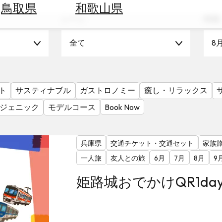
鳥取県
和歌山県
シーン
時期
全て
8
ト
サスティナブル
ガストロノミー
癒し・リラックス
ジェニック
モデルコース
Book Now
兵庫県
交通チケット・交通セット
家族
一人旅
友人との旅
6月
7月
8月
9
姫路城おでかけQR1da