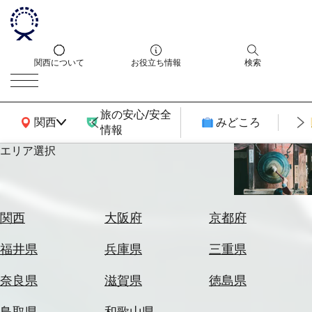
関西について
お役立ち情報
検索
旅の安心/安全
関西広域MAP
関西
みどころ
情報
エリア選択
エ
リ
ア
を
航
関西
大阪府
京都府
選
空
ぶ
券
福井県
兵庫県
三重県
を
ホ
探
奈良県
滋賀県
徳島県
テ
す
ル
鳥取県
和歌山県