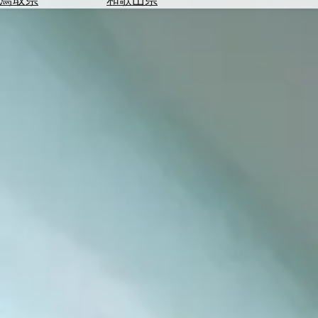
を
為
探
替
す
を
調
べ
天
る
気
を
見
る