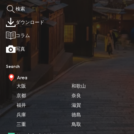
検索
ダウンロード
コラム
写真
Search
Area
大阪
和歌山
京都
奈良
福井
滋賀
兵庫
徳島
三重
鳥取