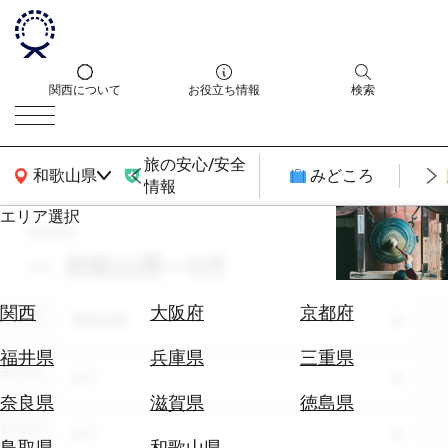
関西について
お役立ち情報
検索
旅の安心/安全
関西広域MAP
和歌山県
みどころ
情報
エリア選択
search
エ
リ
和歌山県 × 8月
ア
を
航
関西
大阪府
京都府
エリア
選
和歌山県
空
ぶ
券
福井県
兵庫県
三重県
テーマ
を
全て
ホ
探
奈良県
滋賀県
徳島県
テ
す
シーン
全て
ル
鳥取県
和歌山県