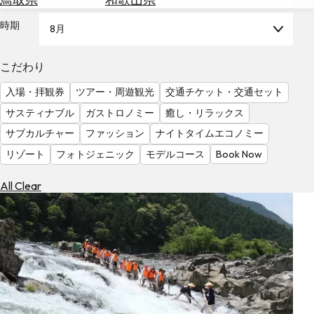
を
為
探
時期
8月
替
す
を
調
こだわり
べ
天
入場・拝観券
ツアー・周遊観光
交通チケット・交通セット
る
気
を
サスティナブル
ガストロノミー
癒し・リラックス
見
サブカルチャー
ファッション
ナイトタイムエコノミー
る
リゾート
フォトジェニック
モデルコース
Book Now
All Clear