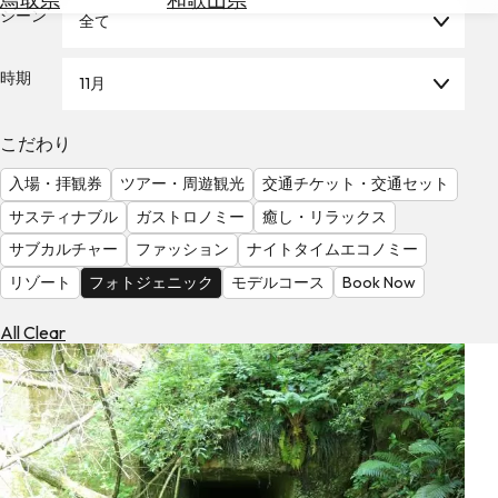
を
シーン
全て
為
探
替
す
を
時期
11月
調
べ
天
こだわり
る
気
を
入場・拝観券
ツアー・周遊観光
交通チケット・交通セット
見
サスティナブル
ガストロノミー
癒し・リラックス
る
サブカルチャー
ファッション
ナイトタイムエコノミー
リゾート
フォトジェニック
モデルコース
Book Now
All Clear