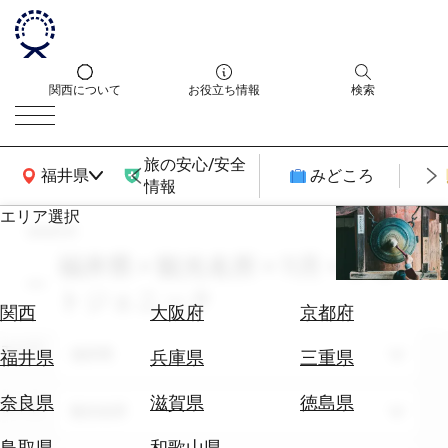
関西について
お役立ち情報
検索
旅の安心/安全
関西広域MAP
福井県
みどころ
情報
エリア選択
search
エ
リ
福井県 × 観光名所 × 11月 × フォ
ア
トジェニック
を
航
関西
大阪府
京都府
選
空
ぶ
エリア
券
福井県
福井県
兵庫県
三重県
を
ホ
探
奈良県
滋賀県
徳島県
テーマ
観光名所
テ
す
ル
鳥取県
和歌山県