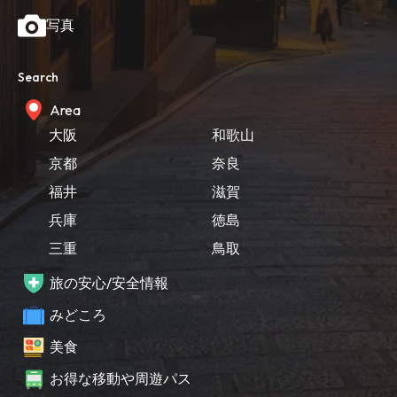
写真
Search
Area
大阪
和歌山
京都
奈良
福井
滋賀
兵庫
徳島
三重
鳥取
旅の安心/安全情報
みどころ
美食
お得な移動や周遊パス