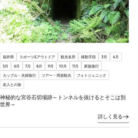
福井県
スポーツ&アウトドア
観光名所
移動手段
3月
4月
5月
6月
7月
8月
9月
10月
11月
家族旅行
カップル・夫婦旅行
ツアー・周遊観光
フォトジェニック
友人との旅
神秘的な宮谷石切場跡～トンネルを抜けるとそこは別
世界～
詳しく見る