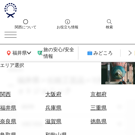
関西について
お役立ち情報
検索
旅の安心/安全
関西広域MAP
福井県
みどころ
情報
エリア選択
search
エ
リ
福井県 × 伝統工芸品 × 11月 × フ
ア
ォトジェニック
を
航
関西
大阪府
京都府
選
空
ぶ
エリア
券
福井県
福井県
兵庫県
三重県
を
ホ
探
奈良県
滋賀県
徳島県
テーマ
伝統工芸品
テ
す
ル
鳥取県
和歌山県