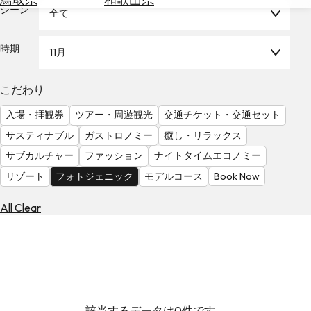
を
シーン
全て
為
探
替
す
を
時期
11月
調
べ
天
こだわり
る
気
を
入場・拝観券
ツアー・周遊観光
交通チケット・交通セット
見
サスティナブル
ガストロノミー
癒し・リラックス
る
サブカルチャー
ファッション
ナイトタイムエコノミー
リゾート
フォトジェニック
モデルコース
Book Now
All Clear
該当するデータは0件です。