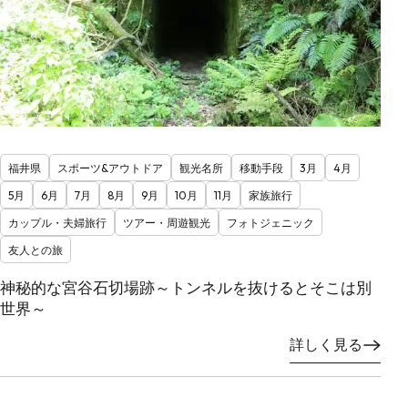
福井県
スポーツ&アウトドア
観光名所
移動手段
3月
4月
5月
6月
7月
8月
9月
10月
11月
家族旅行
カップル・夫婦旅行
ツアー・周遊観光
フォトジェニック
友人との旅
神秘的な宮谷石切場跡～トンネルを抜けるとそこは別
世界～
詳しく見る