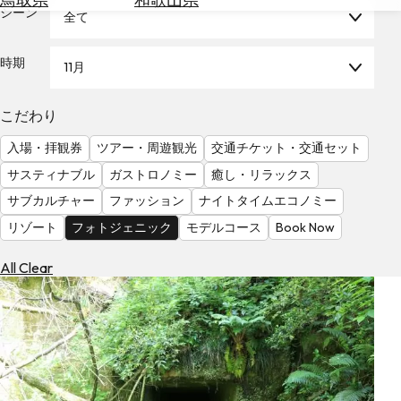
を
シーン
全て
為
探
替
す
を
時期
11月
調
べ
天
こだわり
る
気
を
入場・拝観券
ツアー・周遊観光
交通チケット・交通セット
見
サスティナブル
ガストロノミー
癒し・リラックス
る
サブカルチャー
ファッション
ナイトタイムエコノミー
リゾート
フォトジェニック
モデルコース
Book Now
All Clear