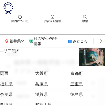
関西について
お役立ち情報
検索
旅の安心/安全
関西広域MAP
福井県
みどころ
情報
エリア選択
search
エ
リ
福井県 × 移動手段 × 11月 × フォ
ア
トジェニック
を
航
関西
大阪府
京都府
選
空
ぶ
エリア
券
福井県
福井県
兵庫県
三重県
を
ホ
探
奈良県
滋賀県
徳島県
テーマ
移動手段
テ
す
ル
鳥取県
和歌山県