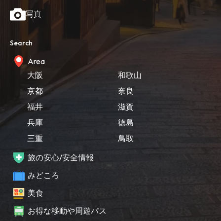
写真
Search
Area
大阪
和歌山
京都
奈良
福井
滋賀
兵庫
徳島
三重
鳥取
旅の安心/安全情報
みどころ
美食
お得な移動や周遊パス