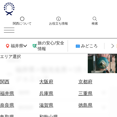
関西について
お役立ち情報
検索
旅の安心/安全
関西広域MAP
福井県
みどころ
情報
エリア選択
search
エ
リ
福井県 × 観光名所 × 1月 × フォト
ア
ジェニック
を
航
関西
大阪府
京都府
選
空
ぶ
エリア
券
福井県
福井県
兵庫県
三重県
を
ホ
探
奈良県
滋賀県
徳島県
テーマ
観光名所
テ
す
ル
鳥取県
和歌山県