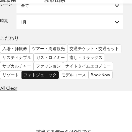
を
シーン
全て
為
探
替
す
を
時期
1月
調
べ
天
こだわり
る
気
を
入場・拝観券
ツアー・周遊観光
交通チケット・交通セット
見
サスティナブル
ガストロノミー
癒し・リラックス
る
サブカルチャー
ファッション
ナイトタイムエコノミー
リゾート
フォトジェニック
モデルコース
Book Now
All Clear
該当するデータは0件です。