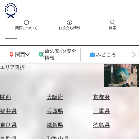
関西について
お役立ち情報
検索
旅の安心/安全
関西広域MAP
関西
みどころ
情報
エリア選択
エ
リ
ア
を
航
関西
大阪府
京都府
選
空
ぶ
券
福井県
兵庫県
三重県
を
ホ
探
奈良県
滋賀県
徳島県
テ
す
ル
鳥取県
和歌山県