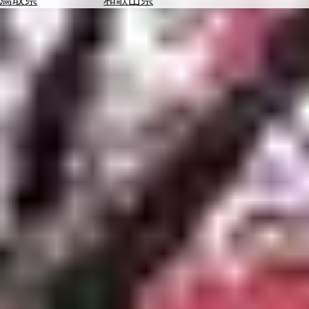
を
為
探
替
す
を
調
べ
天
る
気
を
見
る