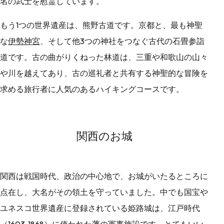
名の武士を慰霊しています。
もう1つの世界遺産は、熊野古道です。京都と、最も神聖
な
伊勢神宮
、そして他3つの神社をつなぐ古代の石畳参詣
道です。古の曲がりくねった林道は、三重や和歌山の山々
や川を越えてあり、古の巡礼者と共有する神聖的な冒険を
求める旅行者に人気のあるハイキングコースです。
関西のお城
関西は戦国時代、政治の中心地で、お城がいたるところに
点在し、大名がその領土を守っていました。中でも国宝や
ユネスコ世界遺産に登録されている姫路城は、江戸時代
（1603-1868）に使われた藩の軍事施設です。とてもいい