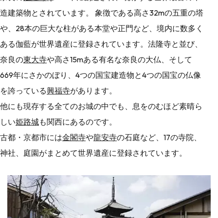
造建築物とされています。 象徴である高さ32mの五重の塔
や、28本の巨大な柱がある本堂や正門など、境内に数多く
ある伽藍が世界遺産に登録されています。法隆寺と並び、
奈良の
東大寺
や高さ15mある有名な奈良の大仏、そして
669年にさかのぼり、4つの国宝建造物と4つの国宝の仏像
を誇っている
興福寺
があります。
他にも現存する全てのお城の中でも、息をのむほど素晴ら
しい
姫路城
も関西にあるのです。
古都・京都市には
金閣寺
や
龍安寺
の石庭など、17の寺院、
神社、庭園がまとめて世界遺産に登録されています。