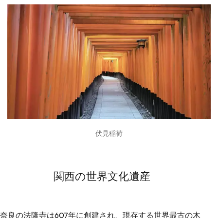
伏見稲荷
関西の世界文化遺産
奈良の
法隆寺
は607年に創建され、現存する世界最古の木