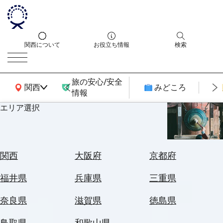
関西について
お役立ち情報
検索
旅の安心/安全
関西広域MAP
関西
みどころ
情報
エリア選択
エ
リ
ア
を
航
関西
大阪府
京都府
選
空
ぶ
券
福井県
兵庫県
三重県
を
ホ
探
奈良県
滋賀県
徳島県
テ
す
ル
鳥取県
和歌山県