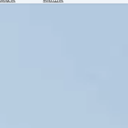
を
為
探
替
す
を
調
べ
天
る
気
を
見
る