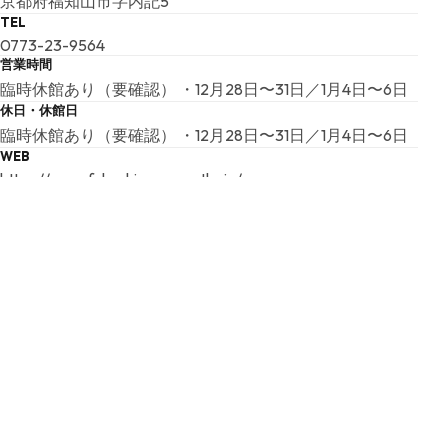
京都府福知山市字内記5
TEL
0773-23-9564
営業時間
臨時休館あり（要確認） ・12月28日〜31日／1月4日〜6日
休日・休館日
臨時休館あり（要確認） ・12月28日〜31日／1月4日〜6日
WEB
https://www.fukuchiyamacastle.jp/
こちらの基本情報は掲載時点のものであり、変更される可能性が
ございます。
最新の情報は公式サイトにてご確認ください。
アクセスマップ