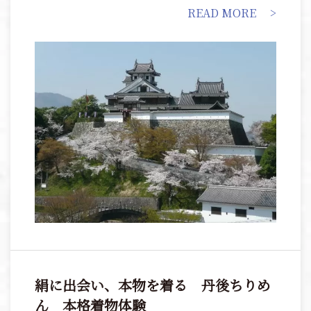
交代する中、順次整備が進められ、大天守・小天守連
READ MORE
立式の現在の福知山城の姿は慶長５年（1600） ごろに
完成したようです。
絹に出会い、本物を着る 丹後ちりめ
ん 本格着物体験