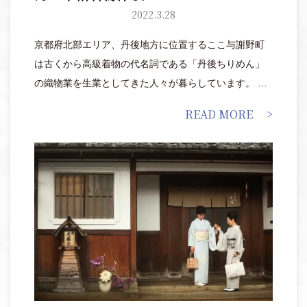
2022.3.28
京都府北部エリア、丹後地方に位置するここ与謝野町
は古くから高級着物の代名詞である「丹後ちりめん」
の織物業を生業としてきた人々が暮らしています。 そ
の織物業の物流拠点で栄えた「ちりめん街道」の町並
READ MORE
みには、明治・大正・昭和の時代を経た商家が今に残
ります。