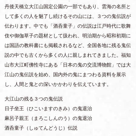
上質な旅・体験
丹後天橋立大江山国定公園の一部でもあり、雲海の名所と
して多くの人を魅了し続けるその山には、３つの鬼伝説が
おすすめの周遊ルート
伝わります。中でも「酒呑童子」の伝説は江戸時代に歌舞
伎や御伽草子の題材として扱われ、明治期から昭和初期に
移動体験
は国語の教科書にも掲載されるなど、全国各地に残る鬼伝
説の中でも古くから多くの人に親しまれてきました。福知
山市大江町佛性寺にある「日本の鬼の交流博物館」では大
江山の鬼伝説を始め、国内外の鬼にまつわる資料を展示
し、人間と鬼との深いかかわりを伝えています。
大江山の残る３つの鬼伝説
日子坐王（ひこいますのきみ）の鬼退治
麻呂子親王（まろこしんのう）の鬼退治
酒呑童子（しゅてんどうじ）伝説