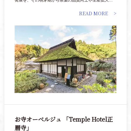
面で支え、茶人や時々の権力者、町衆の支持を得て栽
READ MORE
培や製茶技術の工夫・革新を繰り返し、日本茶を代表
する「抹茶」「煎茶」「玉露」を生みだしています。
お寺オーベルジュ 「Temple Hotel正
暦寺」