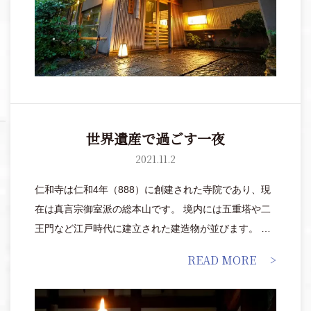
世界遺産で過ごす一夜
2021.11.2
仁和寺は仁和4年（888）に創建された寺院であり、現
在は真言宗御室派の総本山です。 境内には五重塔や二
王門など江戸時代に建立された建造物が並びます。 同
時期に植えられた御室桜は4月中旬に見頃を迎えます
READ MORE
が、建物と同様、 当時と同じ姿を現在に伝えていま
す。平成6年には世界遺産に登録されました。