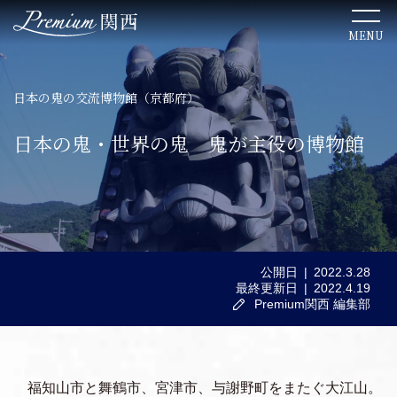
MENU
日本の鬼の交流博物館（京都府）
TOP
日本の鬼・世界の鬼 鬼が主役の博物館
関西のこだわりステイ
関西ならではの美食体験
公開日
2022.3.28
ここでしか出会えない絶景
最終更新日
2022.4.19
Premium関西 編集部
関西の歴史を感じる文化体験
福知山市と舞鶴市、宮津市、与謝野町をまたぐ大江山。