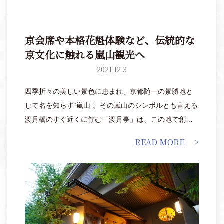
京会席や本格花魁体験など、伝統的な
京文化に触れる嵐山観光へ
2021.12.3
四季折々の美しい景色に恵まれ、京都随一の景勝地と
して名を知らす“嵐山”。その嵐山のシンボルとも言える
渡月橋のすぐ近くに佇む「渡月亭」は、この地で創業
115年を誇る老舗料理旅館です。JR京都駅からは電車
READ MORE
で35分ほど、大阪梅田からも1時間以内と電車でもアク
セスしやすく、関西一円の旅の宿としてもおすすめし
たい便利な場所にあります。山と川が織りなす絵巻物
のような景色を、五感を研ぎ澄まして心ゆくまで堪能
して。