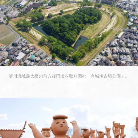
淀川流域最大級の前方後円墳を取り囲む「今城塚古墳公園」。