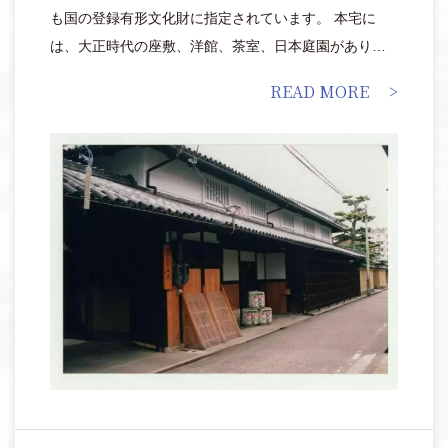
も国の登録有形文化財に指定されています。 本宅に
は、大正時代の座敷、洋館、茶室、日本庭園がありま
す。座敷の廊下は、けやきの一枚板、天井は節のない
READ MORE
杉板を使用。ガラス障子は斜めから見ると波打ってお
り時代を感じます。洋館の窓はステンドグラス、銅板
の屋根、ペルシャ絨毯が見ものです。日本庭園には錦
鯉が泳ぐ池、また自然の趣が残る大きな庭石や灯籠も
あります。創業当時から常時手入れされた松の木も見
事です。