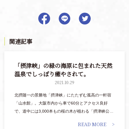
関連記事
「摂津峡」の緑の海原に包まれた天然
温泉でしっぽり癒やされて。
2021.10.29
北摂随一の景勝地「摂津峡」にたたずむ孤高の一軒宿
「山水館」。大阪市内から車で60分とアクセス良好
で、道中には3,000本もの桜の木が植わる「摂津峡公
園」や、秋には宿の手前に紅葉のトンネルが現れ、四
READ MORE
季折々の絶景が出迎えてくれます。「山水館」には、