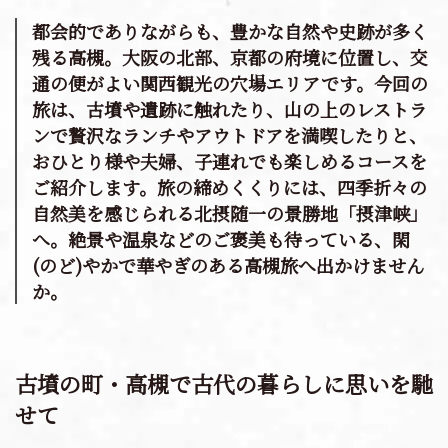
上質な旅・体験
都会的でありながらも、豊かな自然や史跡が多く
残る高槻。大阪の北部、京都の府境に位置し、交
おすすめの周遊ルート
通の便がよい関西観光の穴場エリアです。今回の
旅は、古墳や遺跡に触れたり、山の上のレストラ
移動体験
ンで贅沢なランチやアウトドアを満喫したりと、
おひとり様や夫婦、子連れでも楽しめるコースを
ご紹介します。旅の締めくくりには、四季折々の
自然美を感じられる北摂随一の景勝地「摂津峡」
へ。絶景や温泉などのご褒美も待っている、閑
(のど)やかで華やぎのある高槻旅へ出かけません
か。
古墳の町・高槻で古代の暮らしに思いを馳
せて