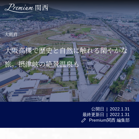
大阪府
TOP
大阪高槻で歴史と自然に触れる閑やかな
関西のこだわりステイ
旅。摂津峡の絶景温泉も
関西ならではの美食体験
ここでしか出会えない絶景
公開日
2022.1.31
最終更新日
2022.1.31
関西の歴史を感じる文化体験
Premium関西 編集部