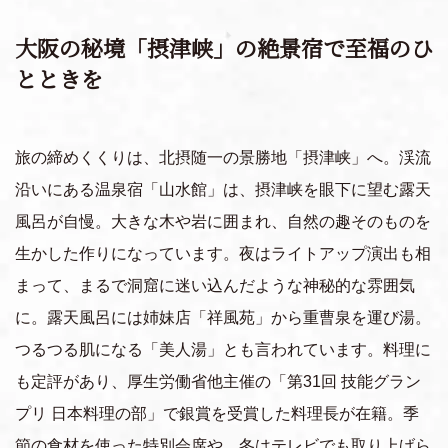
大阪の秘境「摂津峡」の絶景宿で至福のひ
とときを
旅の締めくくりは、北摂随一の景勝地「摂津峡」へ。渓流
沿いにある温泉宿「山水館」は、摂津峡を眼下に望む露天
風呂が自慢。大きな木や岩に囲まれ、自然の趣そのものを
生かした作りになっています。夜はライトアップ演出も相
まって、まるで洞窟に迷い込んだような神秘的な雰囲気
に。露天風呂には姉妹店「祥風苑」から重曹泉を運び湯。
つるつる肌になる「美人湯」とも言われています。料理に
も定評があり、厚生労働省他主催の「第31回 技能グラン
プリ 日本料理の部」で銀賞を受賞した料理長が在籍。季
節の食材を使った特別会席や、冬はテレビでも取り上げら