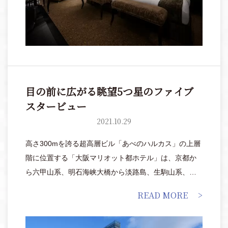
目の前に広がる眺望5つ星のファイブ
スタービュー
2021.10.29
高さ300mを誇る超高層ビル「あべのハルカス」の上層
階に位置する「大阪マリオット都ホテル」は、京都か
ら六甲山系、明石海峡大橋から淡路島、生駒山系、関
西国際空港などが一望できる、他にはない“眺望”が楽し
READ MORE
めます。