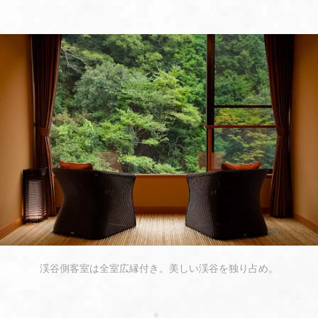
渓谷側客室は全室広縁付き。美しい渓谷を独り占め。