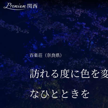
TOP
関西のこだわりステイ
百楽荘（奈良県）
関西ならではの美食体験
訪れる度に色を
ここでしか出会えない絶景
なひとときを
関西の歴史を感じる文化体験