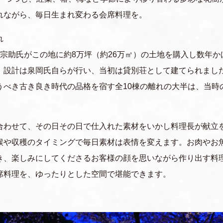
れながら、毎日生まれ変わる会席料理を。
れ
岡宗助氏がこの地に約8万坪（約26万㎡）の土地を購入し数年
。設計は泉岡氏自らが行い、当初は貸別荘として建てられまし
うべき古き良き時代の品格を宿す全10棟の離れの大半は、当時
合わせて、その日その日で仕入れた素材をいかし料理長が献立
候や収穫のタイミングで毎日素材は表情を変えます。お肉やお
き、楽しみにしてくださるお客様の顔を思いながら作り出す料
席料理を、ゆったりとした空間で堪能できます。