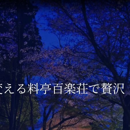
変える料亭百楽荘で贅沢