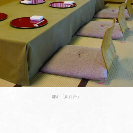
離れ「姫百合」