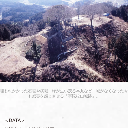
埋もれかかった石垣や横堀、緑が生い茂る本丸など、城がなくなった今
も威容を感じさせる「宇陀松山城跡」。
＜DATA＞