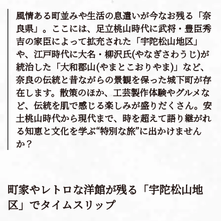
上質な旅・体験
風情ある町並みや生活の息遣いが今なお残る「奈
良県」。ここには、足立桃山時代に武将・豊臣秀
おすすめの周遊ルート
吉の家臣によって拡充された「宇陀松山地区」
や、江戸時代に大名・柳沢氏(やなぎさわうじ)が
移動体験
統治した「大和郡山(やまとこおりやま)」など、
奈良の伝統と昔ながらの景観を保った城下町が存
在します。散策のほか、工芸製作体験やグルメな
ど、伝統を肌で感じる楽しみが盛りだくさん。安
土桃山時代から現代まで、時を超えて語り継がれ
る知恵と文化を学ぶ“特別な旅”に出かけません
か？
町家やレトロな洋館が残る「宇陀松山地
区」でタイムスリップ