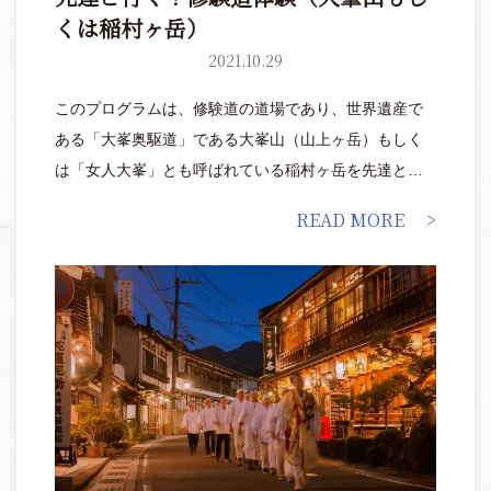
くは稲村ヶ岳）
2021.10.29
このプログラムは、修験道の道場であり、世界遺産で
ある「大峯奥駆道」である大峯山（山上ヶ岳）もしく
は「女人大峯」とも呼ばれている稲村ヶ岳を先達と行
くプライベート修験道体験です。
READ MORE