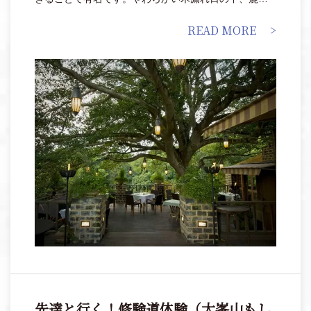
餌やりをしてほのぼのとしたり、古都の文化に触れて
READ MORE
自分自身や時間を見つめ直したり、過ごし方はさまざ
ま。都会の喧騒から離れて、恋人や夫婦でゆっくり気
の赴くままに過ごすことで、旅を終えるころには絆が
ぐっと深まっているはず。普段手に入れることができ
ないような感動をくれる奈良旅で、大切な人と心と体
を満たして。
先達と行く！修験道体験（大峯山もし