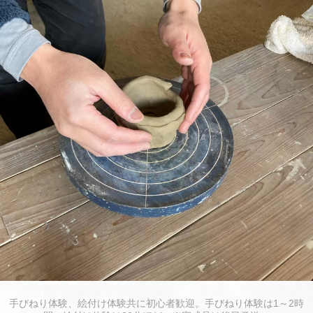
手びねり体験、絵付け体験共に初心者歓迎。手びねり体験は1～2時