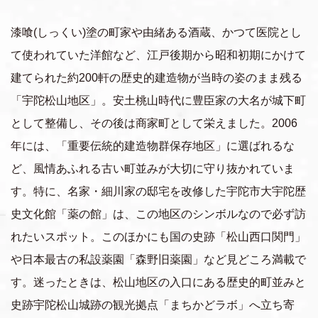
漆喰(しっくい)塗の町家や由緒ある酒蔵、かつて医院とし
て使われていた洋館など、江戸後期から昭和初期にかけて
建てられた約200軒の歴史的建造物が当時の姿のまま残る
「宇陀松山地区」。安土桃山時代に豊臣家の大名が城下町
として整備し、その後は商家町として栄えました。2006
年には、「重要伝統的建造物群保存地区」に選ばれるな
ど、風情あふれる古い町並みが大切に守り抜かれていま
す。特に、名家・細川家の邸宅を改修した宇陀市大宇陀歴
史文化館「薬の館」は、この地区のシンボルなので必ず訪
れたいスポット。このほかにも国の史跡「松山西口関門」
や日本最古の私設薬園「森野旧薬園」など見どころ満載で
す。迷ったときは、松山地区の入口にある歴史的町並みと
史跡宇陀松山城跡の観光拠点「まちかどラボ」へ立ち寄