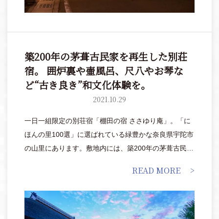
築200年の茅葺古民家を再生した別荘
宿。 囲炉裏や壷風呂、尺八やお琴な
ど“古き良き”和文化体験を。
2021.10.29
一日一組限定の別荘宿「棚田の宿 ささゆり庵」。「に
ほんの里100選」に選ばれている緑豊かな奈良県宇陀市
の山里にあります。敷地内には、築200年の茅葺古民家
と蔵を改装した1号館「蔵王(ざおう)」と、3つの日本庭
READ MORE
園を備える新築の2号店「小角(おづぬ)」があります。
宿泊者限定の無料ワークショップも多彩で、歴史的な
空間の中で、和太鼓や能などの伝統的な和文化を体験
できるのも魅力的。静寂の中に時をあずけ、五感で江