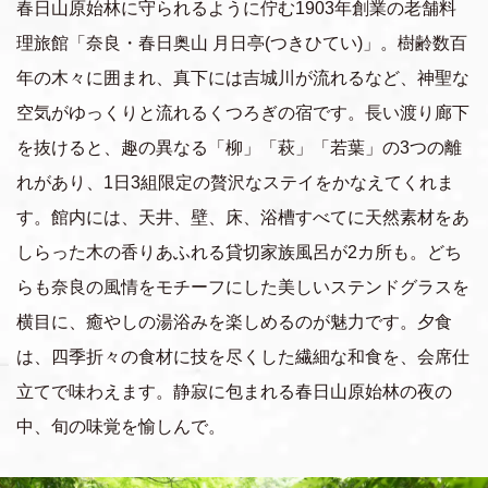
春日山原始林に守られるように佇む1903年創業の老舗料
理旅館「奈良・春日奥山 月日亭(つきひてい)」。樹齢数百
年の木々に囲まれ、真下には吉城川が流れるなど、神聖な
空気がゆっくりと流れるくつろぎの宿です。長い渡り廊下
を抜けると、趣の異なる「柳」「萩」「若葉」の3つの離
れがあり、1日3組限定の贅沢なステイをかなえてくれま
す。館内には、天井、壁、床、浴槽すべてに天然素材をあ
しらった木の香りあふれる貸切家族風呂が2カ所も。どち
らも奈良の風情をモチーフにした美しいステンドグラスを
横目に、癒やしの湯浴みを楽しめるのが魅力です。夕食
は、四季折々の食材に技を尽くした繊細な和食を、会席仕
立てで味わえます。静寂に包まれる春日山原始林の夜の
中、旬の味覚を愉しんで。