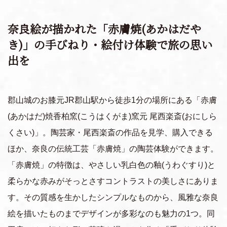
奈良絵が描かれた「赤膚焼(あかはだや
き)」の手びねり・絵付け体験で旅の思い
出を
郡山城のお膝元JR郡山駅から徒歩1分の場所にある「赤膚
(あかはだ)焼香柏窯(こうはくがま)窯元 尾西楽斎(おにしら
くさい)」。陶芸家・尾西楽斎の作品を見学、購入できる
ほか、奈良の伝統工芸「赤膚焼」の陶芸体験ができます。
「赤膚焼」の特徴は、やさしい乳白色の釉(うわぐすり)と
柔らかな赤みがそっとさすコントラストの美しさにありま
す。その質感を生かしたシンプルなものから、風雅な奈良
絵を描いたものまでデザインが多彩なのも魅力の1つ。同