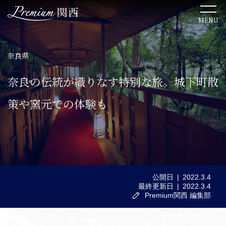
MENU
奈良県
TOP
奈良の伝統が織りなす特別な旅。城下町散
関西のこだわりステイ
策や窯元での体験も
関西ならではの美食体験
ここでしか出会えない絶景
公開日
2022.3.4
最終更新日
2022.3.4
関西の歴史を感じる文化体験
Premium関西 編集部