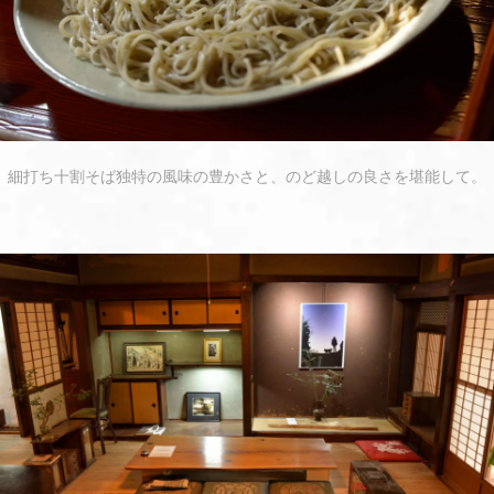
細打ち十割そば独特の風味の豊かさと、のど越しの良さを堪能して。