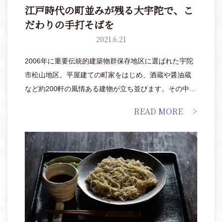
江戸時代の町並みが残る大宇陀で、こ
だわりの手打そばを
2021.6.21
2006年に重要伝統的建築物群保存地区に選ばれた宇陀
市松山地区。平屋建ての町家をはじめ、酒蔵や醤油蔵
など約200軒の風情ある建物が立ち並びます。その中の
ひとつ「手打そば&グリル まほろば」は、築100年の写
READ MORE
真館をリノベーションした落ち着きのある店内で、つ
なぎを一切使わない十割そばを提供。また初心者から
本格的にそばを打ちたい方まで体験できるそば打ち教
室も開催しています。