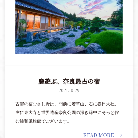
戸時代の暮らしや古き良き芸能に触れてみては。
鹿遊ぶ、奈良最古の宿
2021.10.29
古都の宿むさし野は、門前に若草山、右に春日大社、
左に東大寺と世界遺産奈良公園の深き緑中にそっと佇
む純和風旅館でございます。
READ MORE