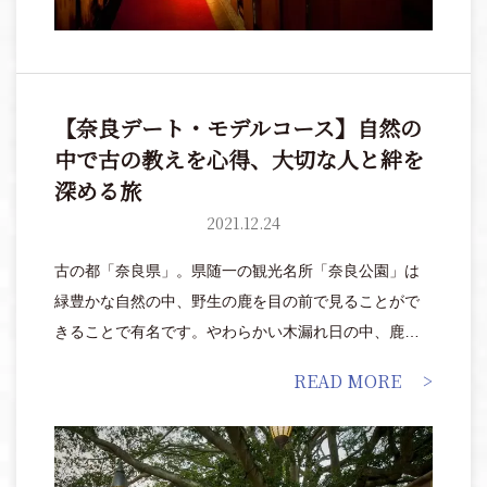
【奈良デート・モデルコース】自然の
中で古の教えを心得、大切な人と絆を
深める旅
2021.12.24
古の都「奈良県」。県随一の観光名所「奈良公園」は
緑豊かな自然の中、野生の鹿を目の前で見ることがで
きることで有名です。やわらかい木漏れ日の中、鹿に
餌やりをしてほのぼのとしたり、古都の文化に触れて
READ MORE
自分自身や時間を見つめ直したり、過ごし方はさまざ
ま。都会の喧騒から離れて、恋人や夫婦でゆっくり気
の赴くままに過ごすことで、旅を終えるころには絆が
ぐっと深まっているはず。普段手に入れることができ