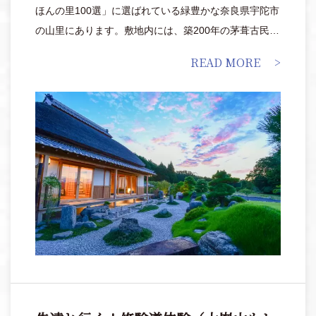
ほんの里100選」に選ばれている緑豊かな奈良県宇陀市
の山里にあります。敷地内には、築200年の茅葺古民家
と蔵を改装した1号館「蔵王(ざおう)」と、3つの日本庭
READ MORE
園を備える新築の2号店「小角(おづぬ)」があります。
宿泊者限定の無料ワークショップも多彩で、歴史的な
空間の中で、和太鼓や能などの伝統的な和文化を体験
できるのも魅力的。静寂の中に時をあずけ、五感で江
戸時代の暮らしや古き良き芸能に触れてみては。