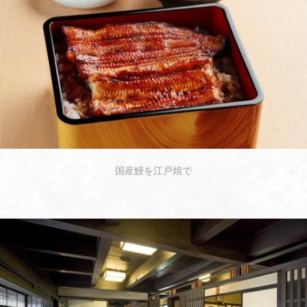
国産鰻を江戸焼で