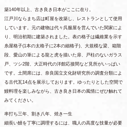
上質な旅・体験
築140年以上、古き良き日本がここに在り。
おすすめの周遊ルート
江戸川ならまち店は町屋を改築し、レストランとして使用
しています。元の建物は代々呉服屋を営んでいた関家によ
り、明治初期に建築されました。表の格子は繊維業を示す
移動体験
糸屋格子(1本の太格子に2本の細格子)、大規模な梁、箱階
段、愛山の筆による龍と虎を描いた扉、戸柱のないガラス
戸、ツシ2階、大正時代の洋館応接間など見所がいっぱい
です。土間席には、奈良国立文化財研究所の調査分類によ
る古代瓦14点を展示しております。ゆったりとした空間で
鰻料理を楽しみながら、古き良き日本の風情にぜひ触れて
みてください。
串打ち三年、割き八年、焼き一生
細長い鰻を丁寧に調理するには、職人の高度な技量が必要