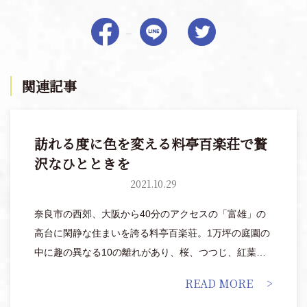
関連記事
訪れる度に色を変える料亭百楽荘で贅
沢なひとときを
2021.10.29
奈良市の西郊、大阪から40分のアクセスの「富雄」の
高台に閑静な住まいを誇る料亭百楽荘。1万坪の庭園の
中に趣の異なる10の離れがあり、桜、つつじ、紅葉、
椿、梅など季節により移り替わる多彩な花樹が楽しめ
READ MORE
ます。美しい庭園に響く小鳥のさえずりに包まれなが