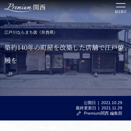
MENU
江戸川ならまち店（奈良県）
TOP
築約140年の町屋を改築した店舗で江戸焼
関西のこだわりステイ
鰻を
関西ならではの美食体験
ここでしか出会えない絶景
公開日
2021.10.29
最終更新日
2021.11.29
関西の歴史を感じる文化体験
Premium関西 編集部