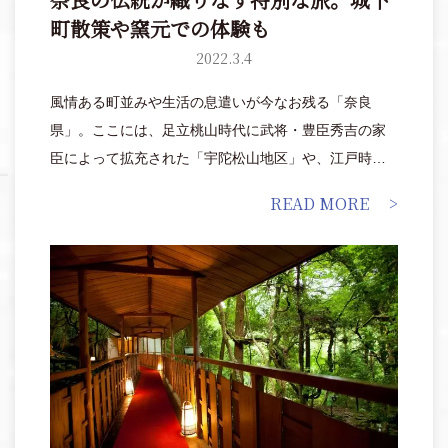
町散策や窯元での体験も
2022.3.4
風情ある町並みや生活の息遣いが今なお残る「奈良
県」。ここには、足立桃山時代に武将・豊臣秀吉の家
臣によって拡充された「宇陀松山地区」や、江戸時代
に大名・柳沢氏(やなぎさわうじ)が統治した「大和郡山
READ MORE
(やまとこおりやま)」など、奈良の伝統と昔ながらの景
観を保った城下町が存在します。散策のほか、工芸製
作体験やグルメなど、伝統を肌で感じる楽しみが盛り
だくさん。安土桃山時代から現代まで、時を超えて語
り継がれる知恵と文化を学ぶ“特別な旅”に出かけません
か？