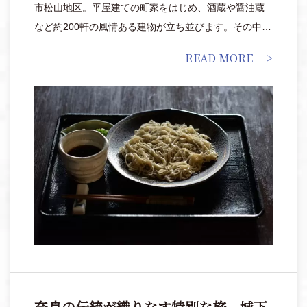
市松山地区。平屋建ての町家をはじめ、酒蔵や醤油蔵
など約200軒の風情ある建物が立ち並びます。その中の
ひとつ「手打そば&グリル まほろば」は、築100年の写
READ MORE
真館をリノベーションした落ち着きのある店内で、つ
なぎを一切使わない十割そばを提供。また初心者から
本格的にそばを打ちたい方まで体験できるそば打ち教
室も開催しています。
奈良の伝統が織りなす特別な旅。城下