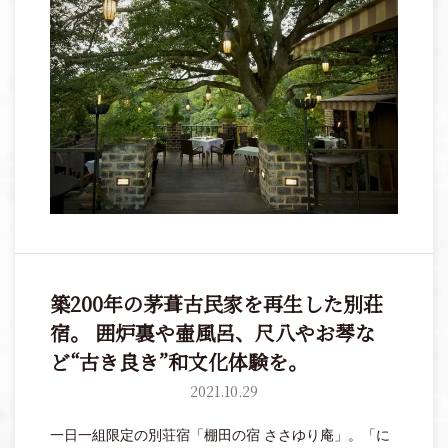
ないような感動をくれる奈良旅で、大切な人と心と体
を満たして。
築200年の茅葺古民家を再生した別荘
宿。 囲炉裏や壷風呂、尺八やお琴な
ど“古き良き”和文化体験を。
2021.10.29
一日一組限定の別荘宿「棚田の宿 ささゆり庵」。「に