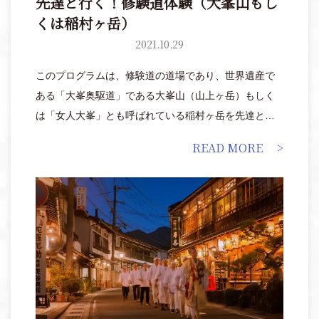
先達と行く！修験道体験（大峯山もし
くは稲村ヶ岳）
2021.10.29
このプログラムは、修験道の道場であり、世界遺産で
ある「大峯奥駆道」である大峯山（山上ヶ岳）もしく
は「女人大峯」とも呼ばれている稲村ヶ岳を先達と行
くプライベート修験道体験です。
READ MORE