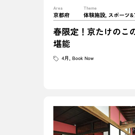
Area
Theme
京都府
春限定！京たけのこ
堪能
4月
Book Now