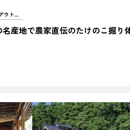
体験施設, スポーツ&アウトドア, グルメ体験
の名産地で農家直伝のたけのこ掘り