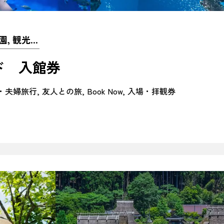
動物園&水族館&植物園, 観光名所
ド 入館券
・夫婦旅行
友人との旅
Book Now
入場・拝観券