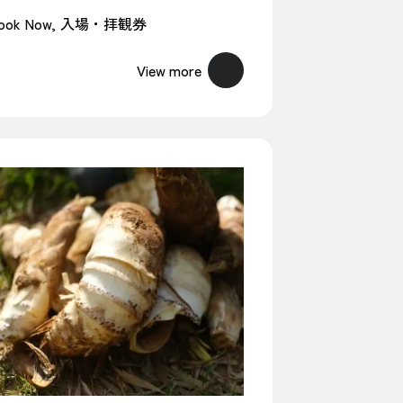
ook Now
入場・拝観券
View more