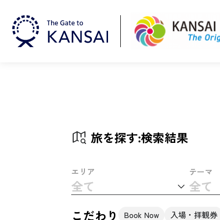
旅を探す:検索結果
エリア
テーマ
全て
全て
こだわり
Book Now
入場・拝観券