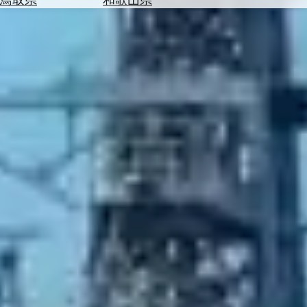
を
為
探
替
す
を
調
べ
天
る
気
を
見
る