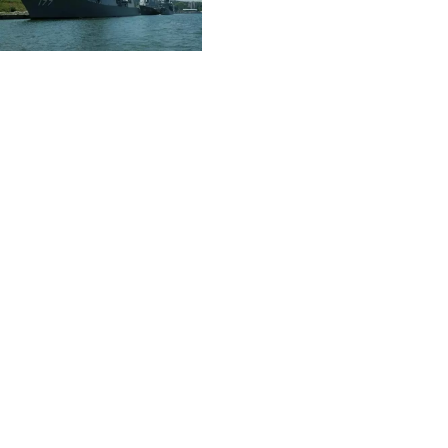
施設情報
最小催行人員
なし（1人でも運航）
最大定員
船と天候により変動（最大60人）
集合場所・引換場所
乗船券販売所：赤れんが博物館
乗船場所
赤れんがパーク遊覧船のりば
催行期間
通年
催行除外日
通年運航（但し、令和8年1月～3月13日までは火・水曜日
運休）