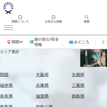
関西について
お役立ち情報
検索
旅の安心/安全
関西広域MAP
関西
みどころ
情報
エリア選択
エ
リ
ア
を
航
関西
大阪府
京都府
選
空
ぶ
券
福井県
兵庫県
三重県
を
ホ
探
奈良県
滋賀県
徳島県
テ
す
ル
鳥取県
和歌山県