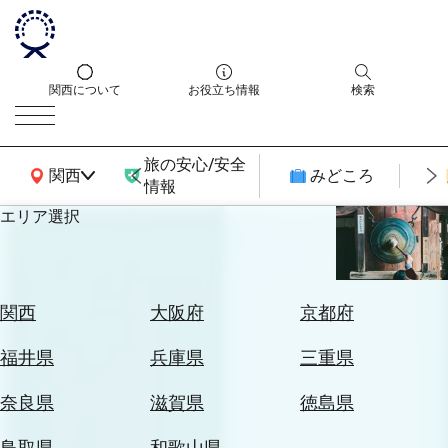
関西について
お役立ち情報
検索
旅の安心/安全
関西広域MAP
関西
みどころ
情報
エリア選択
エ
リ
ア
を
航
関西
大阪府
京都府
選
空
ぶ
券
福井県
兵庫県
三重県
を
ホ
探
奈良県
滋賀県
徳島県
テ
す
ル
鳥取県
和歌山県