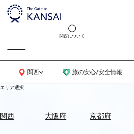
関西について
関西広域MAP
関西
旅の安心/安全情報
エリア選択
エ
リ
関西
大阪府
京都府
ア
を
航
選