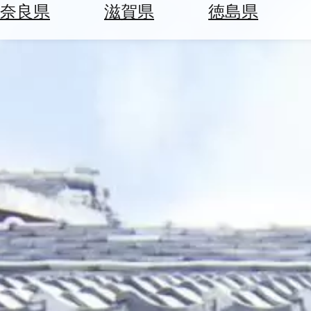
空
ぶ
奈良県
滋賀県
徳島県
券
を
ホ
探
テ
す
ル
を
為
探
替
す
を
調
べ
天
る
気
を
見
る