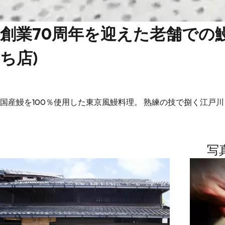
創業70周年を迎えた老舗での
ち店)
国産鰻を100％使用した東京風鰻料理。 熟練の技で捌く江戸
写