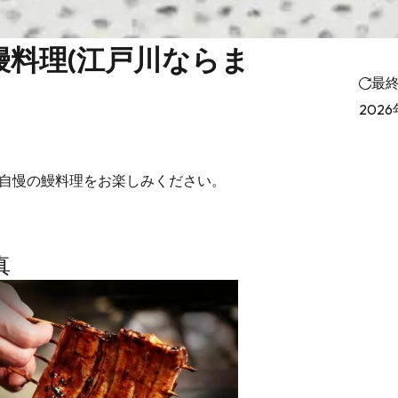
鰻料理(江戸川ならま
最
2026
川自慢の鰻料理をお楽しみください。
真