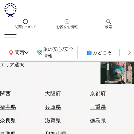
関西について
お役立ち情報
検索
旅の安心/安全
関西広域MAP
関西
みどころ
情報
エリア選択
エ
リ
ア
を
航
関西
大阪府
京都府
選
空
ぶ
券
福井県
兵庫県
三重県
を
ホ
探
奈良県
滋賀県
徳島県
テ
す
ル
鳥取県
和歌山県