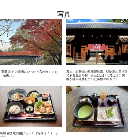
写真
”竜田揚げ”の語源になったと言われている
幕末・維新期の尊攘運動家、明治期の司法官
「竜田川」
である北畠治房（きたばたけ はるふさ）男
爵が晩年隠棲していた屋敷の和カフェ
斑鳩名物 竜田揚げランチ（写真はイメージ
です）