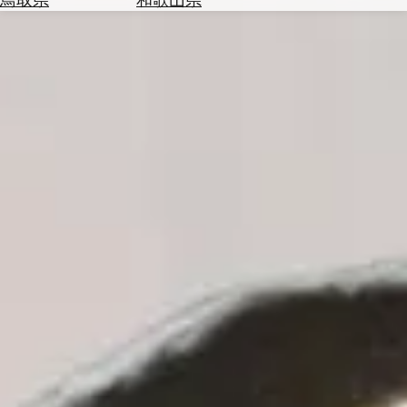
を
為
探
替
す
を
調
べ
天
る
気
を
見
る