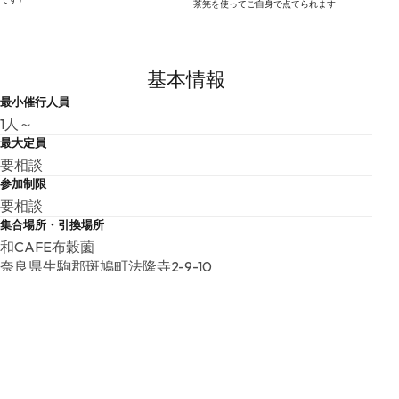
茶筅を使ってご自身で点てられます
基本情報
最小催行人員
1人～
最大定員
要相談
参加制限
要相談
集合場所・引換場所
和CAFE布穀薗
奈良県生駒郡斑鳩町法隆寺2-9-10
催行期間
休業日あり
催行除外日
毎週水曜日・夏季・年末年始休有
ツアースケジュール
和カフェ布穀薗到着⇒お食事