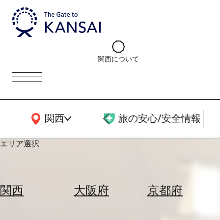
関西について
関西広域MAP
関西
旅の安心/安全情報
エリア選択
エ
リ
関西
大阪府
京都府
ア
を
航
選