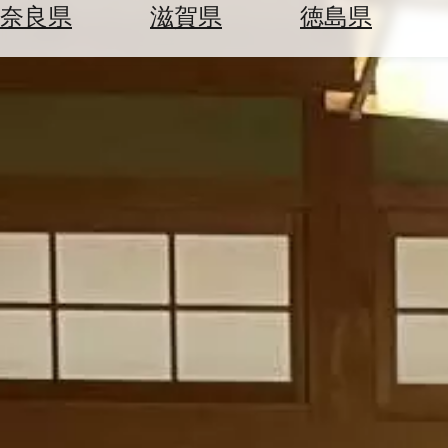
空
ぶ
奈良県
滋賀県
徳島県
券
を
ホ
探
テ
す
ル
を
為
探
替
す
を
調
べ
天
る
気
を
見
る