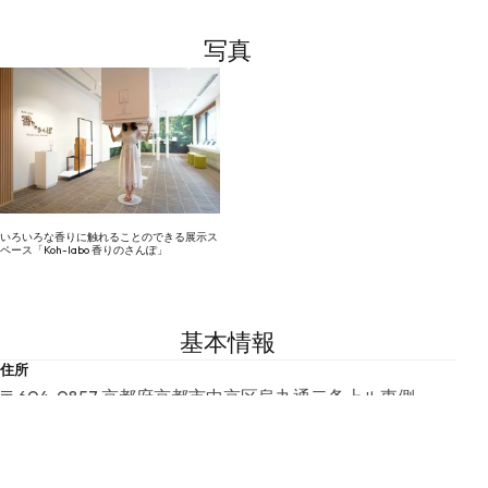
写真
いろいろな香りに触れることのできる展示ス
ペース「Koh-labo 香りのさんぽ」
基本情報
住所
〒604-0857 京都府京都市中京区烏丸通二条上ル東側
TEL
075-212-5590
最寄り駅