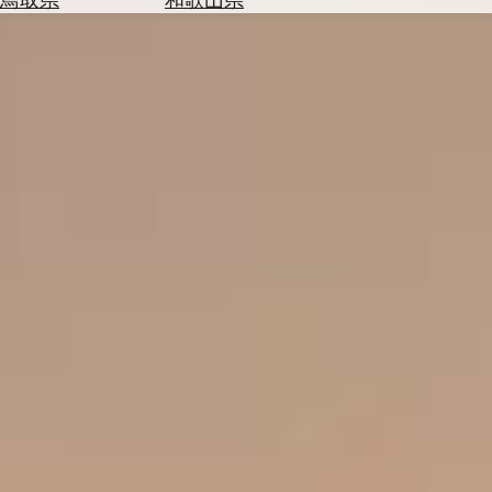
を
為
探
替
す
を
調
べ
天
る
気
を
見
る