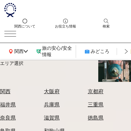
関西について
お役立ち情報
検索
旅の安心/安全
関西広域MAP
関西
みどころ
情報
エリア選択
エ
リ
ア
を
航
関西
大阪府
京都府
選
空
ぶ
券
福井県
兵庫県
三重県
を
ホ
探
奈良県
滋賀県
徳島県
テ
す
ル
鳥取県
和歌山県