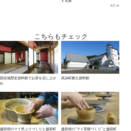
する旅
40
m
こちらもチェック
国吉城歴史資料館でお茶を召し上が
高浜町郷土資料館
れ
越前焼のマイ丼ぶりづくりと越前町
越前焼の”マイ茶碗づくり”と越前町