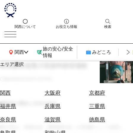
関西について
お役立ち情報
検索
旅の安心/安全
関西広域MAP
関西
みどころ
情報
エリア選択
若狭鯖街道熊川宿資料館宿場館
エ
リ
最終更新
2025年12月09日
ア
を
航
関西
大阪府
京都府
選
空
ぶ
鯖街道の歴史と文化を知る
券
福井県
兵庫県
三重県
を
ホ
探
奈良県
滋賀県
徳島県
テ
す
熊川宿は、若狭街道（通称鯖街道）の宿場町として発展し
ル
鳥取県
和歌山県