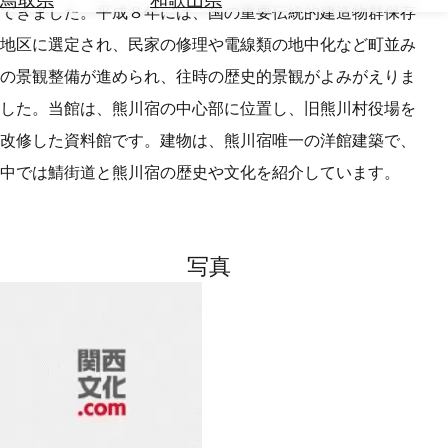
を
てきました。平成８年には、国の重要伝統的建造物群保存
為
探
地区に選定され、民家の修理や電線類の地中化など町並み
替
す
を
の景観整備が進められ、往時の歴史的景観がよみがえりま
調
した。当館は、熊川宿の中心部に位置し、旧熊川村役場を
べ
天
る
気
改修した資料館です。建物は、熊川宿唯一の洋館建築で、
を
中では鯖街道と熊川宿の歴史や文化を紹介しています。
見
る
写真