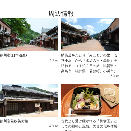
周辺情報
熊川宿(日本遺産)
鯖街道をたどり「みほとけの里・若
30
m
狭小浜」から「水辺の里・高島」を
訪ねる （１泊２日の旅、滋賀県・
高島市 福井県・若狭町、小浜市）
30
m
熊川宿若狭美術館
古代より受け継がれる「御食国」と
40
m
しての風格と風情。美食文化を体感