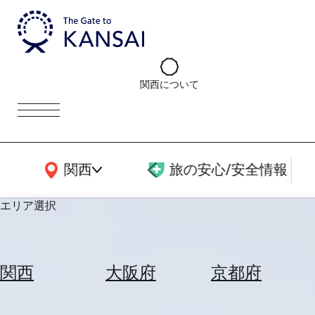
関西について
関西広域MAP
関西
旅の安心/安全情報
エリア選択
エ
リ
関西
大阪府
京都府
ア
を
航
選