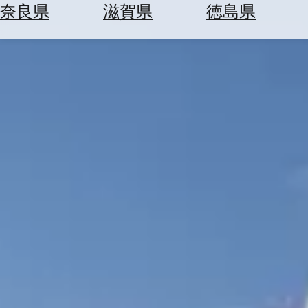
空
ぶ
奈良県
滋賀県
徳島県
券
を
ホ
探
テ
す
ル
を
為
探
替
す
を
調
べ
天
る
気
を
見
る