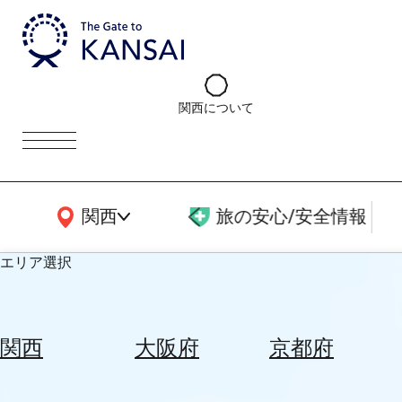
関西について
関西広域MAP
関西
旅の安心/安全情報
エリア選択
エ
リ
関西
大阪府
京都府
ア
を
航
選