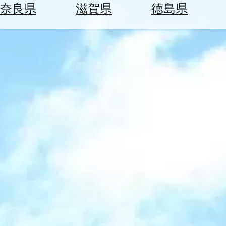
空
ぶ
奈良県
滋賀県
徳島県
券
を
ホ
探
テ
す
ル
を
為
探
替
す
を
調
べ
天
る
気
を
見
る