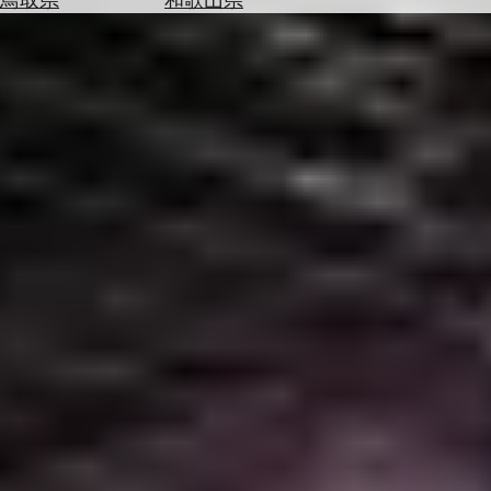
を
為
探
替
す
を
調
べ
天
る
気
を
見
る