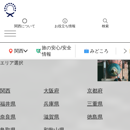
関西について
お役立ち情報
検索
旅の安心/安全
関西広域MAP
関西
みどころ
情報
エリア選択
エ
リ
ア
を
航
関西
大阪府
京都府
選
空
ぶ
券
福井県
兵庫県
三重県
を
ホ
探
奈良県
滋賀県
徳島県
テ
す
ル
鳥取県
和歌山県