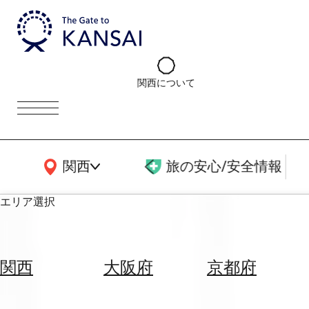
関西について
関西広域MAP
関西
旅の安心/安全情報
エリア選択
エ
リ
関西
大阪府
京都府
ア
を
航
選