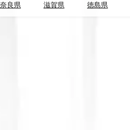
空
ぶ
奈良県
滋賀県
徳島県
券
を
ホ
探
テ
す
ル
を
為
探
替
す
を
調
べ
天
る
気
を
見
る