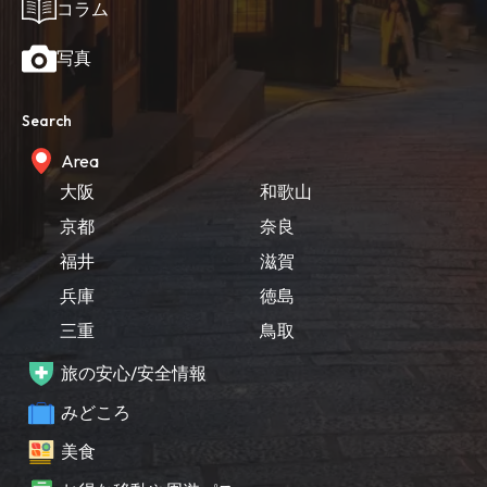
コラム
写真
Search
Area
大阪
和歌山
京都
奈良
福井
滋賀
兵庫
徳島
三重
鳥取
旅の安心/安全情報
みどころ
美食