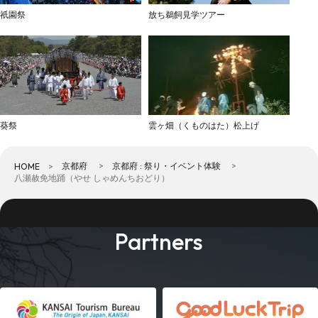
祇園祭
放ち鵜飼見学ツアー
葵祭
雲ヶ畑（くものはた）松上げ
京都府
京都府 : 祭り・イベント体験
HOME
八瀬赦免地踊（やせ しゃめんちおどり）
Partners