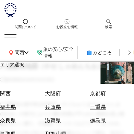
関西について
お役立ち情報
検索
旅の安心/安全
関西広域MAP
関西
みどころ
情報
エリア選択
八瀬赦免地踊（やせ しゃめんちおどり）
エ
リ
最終更新
2026年06月25日
ア
を
航
関西
大阪府
京都府
選
空
ぶ
江戸時代の老中秋元但馬守（ろうちゅう あきもとたじま
券
福井県
兵庫県
三重県
を
のかみ）の努力により八瀬の特典が守られた遺徳を偲ぶ報
ホ
探
奈良県
滋賀県
徳島県
恩の珍しい踊り。灯籠踊（とうろうおどり）ともいわれ、
テ
す
ル
踊り手の少年が頭上に切子型灯籠をかぶって踊る。洛北の
鳥取県
和歌山県