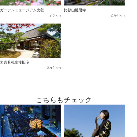
ガーデンミュージアム比叡
比叡山延暦寺
2.3
km
2.44
km
岩倉具視幽棲旧宅
3.44
km
こちらもチェック