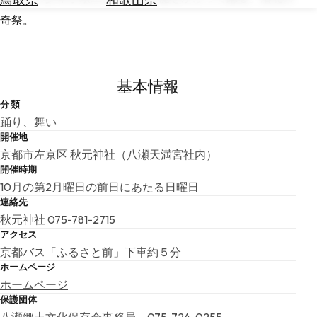
を
為
奇祭。
探
替
す
を
調
べ
天
基本情報
る
気
分 類
を
踊り、舞い
見
開催地
る
京都市左京区 秋元神社（八瀬天満宮社内）
開催時期
10月の第2月曜日の前日にあたる日曜日
連絡先
秋元神社 075-781-2715
アクセス
京都バス「ふるさと前」下車約５分
ホームページ
ホームページ
保護団体
八瀬郷土文化保存会事務局 075-724-0255