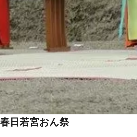
春日若宮おん祭