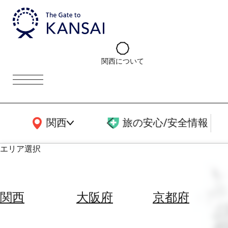
関西について
関西広域MAP
関西
旅の安心/安全情報
エリア選択
エ
リ
関西
大阪府
京都府
ア
を
航
選