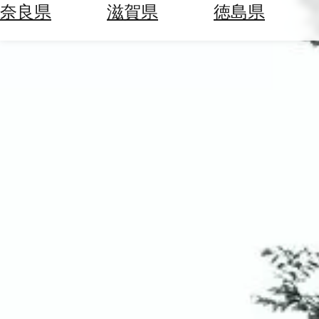
空
ぶ
奈良県
滋賀県
徳島県
券
を
ホ
探
テ
す
ル
を
為
探
替
す
を
調
べ
天
る
気
を
見
る