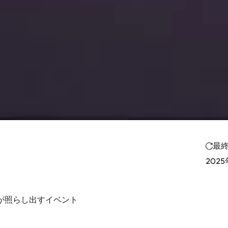
最
2025
が照らし出すイベント