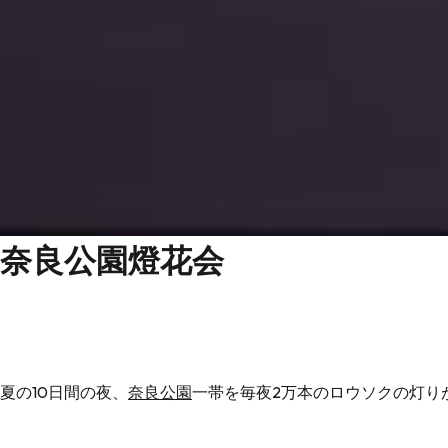
奈良公園燈花会
夏の10日間の夜、
奈良公園
一帯を毎夜2万本のロウソクの灯り