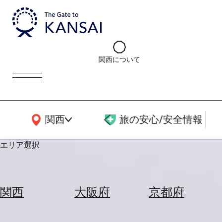
関西について
関西広域MAP
関西
旅の安心/安全情報
エリア選択
エ
リ
関西
大阪府
京都府
ア
を
航
選