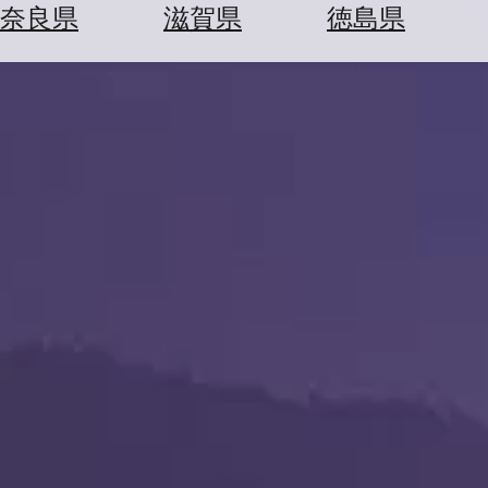
空
ぶ
奈良県
滋賀県
徳島県
券
を
ホ
探
テ
す
ル
を
為
探
替
す
を
調
べ
天
る
気
を
見
る