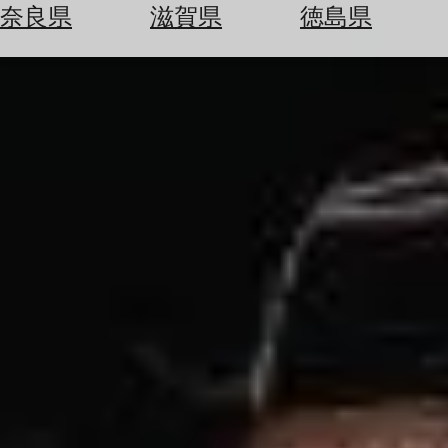
空
ぶ
奈良県
滋賀県
徳島県
券
を
ホ
探
テ
す
ル
を
為
探
替
す
を
調
べ
天
る
気
を
見
る