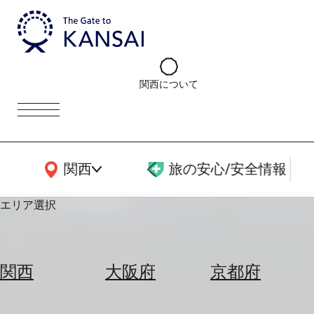
関西について
関西広域MAP
関西
旅の安心/安全情報
エリア選択
エ
リ
関西
大阪府
京都府
ア
を
航
選