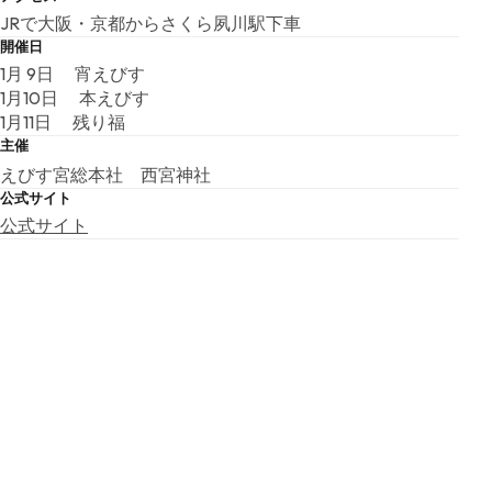
JRで大阪・京都からさくら夙川駅下車
開催日
1月 9日 宵えびす
1月10日 本えびす
1月11日 残り福
主催
えびす宮総本社 西宮神社
公式サイト
公式サイト
こちらの基本情報は掲載時点のものであり、変更される可能性が
ございます。
最新の情報は公式サイトにてご確認ください。
アクセスマップ