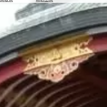
を
為
探
替
す
を
調
べ
天
る
気
を
見
る