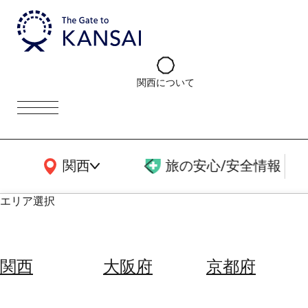
関西について
関西広域MAP
関西
旅の安心/安全情報
エリア選択
エ
リ
関西
大阪府
京都府
ア
を
航
選