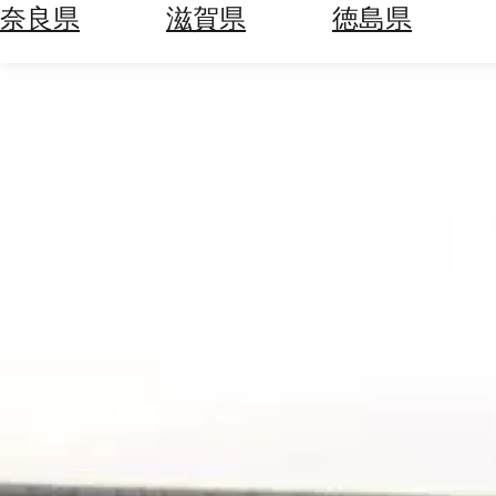
空
ぶ
奈良県
滋賀県
徳島県
券
を
ホ
探
テ
す
ル
を
為
探
替
す
を
調
べ
天
る
気
を
見
る