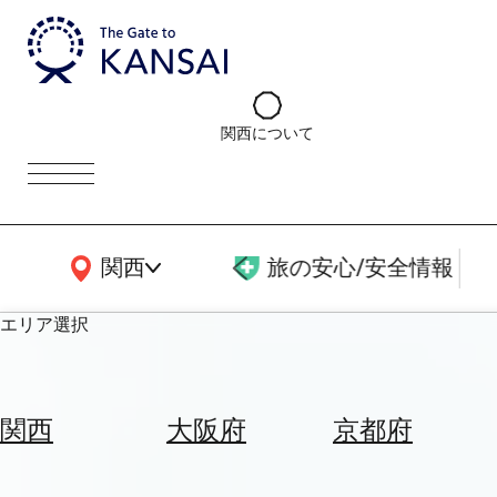
関西について
関西広域MAP
関西
旅の安心/安全情報
エリア選択
エ
リ
関西
大阪府
京都府
ア
を
航
選