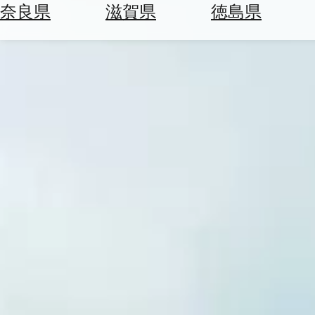
空
ぶ
奈良県
滋賀県
徳島県
券
を
ホ
探
テ
す
ル
を
為
探
替
す
を
調
べ
天
る
気
を
見
る