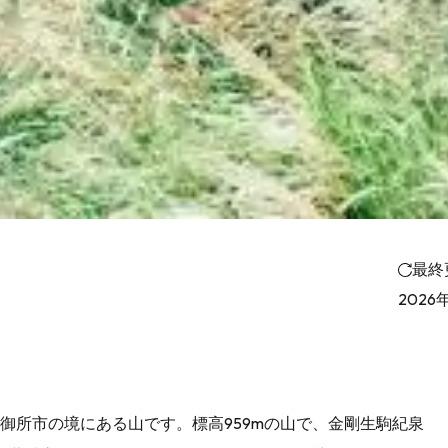
最終
2026
御所市の境にある山です。標高959mの山で、金剛生駒紀泉