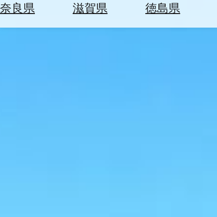
空
ぶ
奈良県
滋賀県
徳島県
券
を
ホ
探
テ
す
ル
を
為
探
替
す
を
調
べ
天
る
気
を
見
る