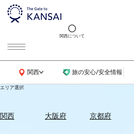
関西について
関西広域MAP
関西
旅の安心/安全情報
エリア選択
エ
リ
関西
大阪府
京都府
ア
を
航
選