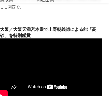
を
為
ここ関西で。
探
替
す
を
調
べ
天
大阪／大阪天満宮本殿で上野朝義師による能「高
る
気
砂」を特別鑑賞
を
見
る