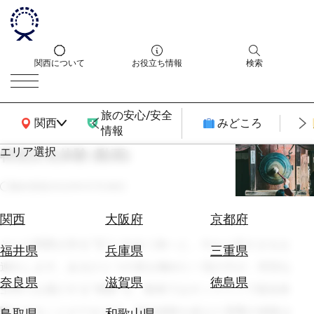
関西について
お役立ち情報
検索
旅の安心/安全
関西広域MAP
関西
みどころ
情報
エリア選択
特別文化体験 (動画)
エ
リ
最終更新
2022年07月28日
ア
を
航
関西
大阪府
京都府
選
空
ぶ
そんな関西が誇る“宝”に出会う旅へと、今から皆さまをお
券
福井県
兵庫県
三重県
を
連れします。あるひとつの道を極めた一流の方が、特別な
ホ
探
奈良県
滋賀県
徳島県
空間でお届けする“体験”を、動画ではオンラインで疑似体
テ
す
ル
験をすることができます。疑似体験を超えた実際の体験は
鳥取県
和歌山県