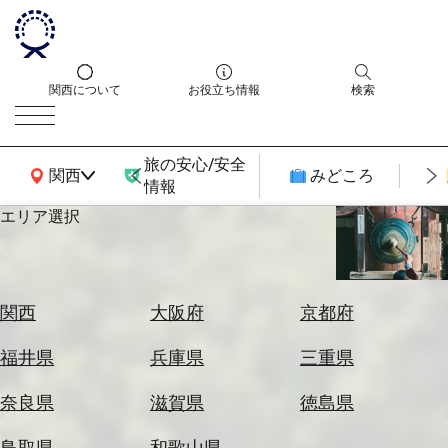
関西について
お役立ち情報
検索
旅の安心/安全
関西広域MAP
関西
みどころ
情報
エリア選択
エ
リ
ア
を
航
関西
大阪府
京都府
選
空
ぶ
券
福井県
兵庫県
三重県
を
ホ
探
奈良県
滋賀県
徳島県
テ
す
ル
鳥取県
和歌山県