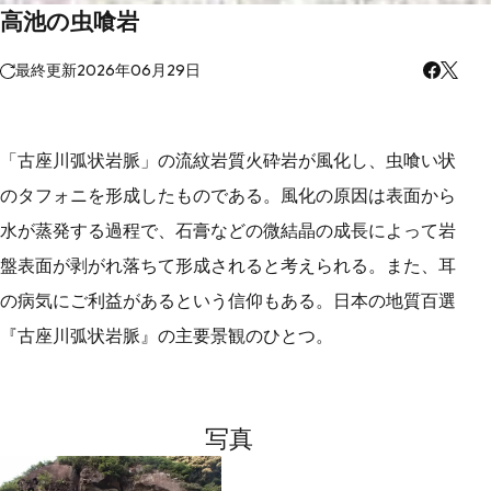
高池の虫喰岩
最終更新
2026年06月29日
「古座川弧状岩脈」の流紋岩質火砕岩が風化し、虫喰い状
のタフォニを形成したものである。風化の原因は表面から
水が蒸発する過程で、石膏などの微結晶の成長によって岩
盤表面が剥がれ落ちて形成されると考えられる。また、耳
の病気にご利益があるという信仰もある。日本の地質百選
『古座川弧状岩脈』の主要景観のひとつ。
写真