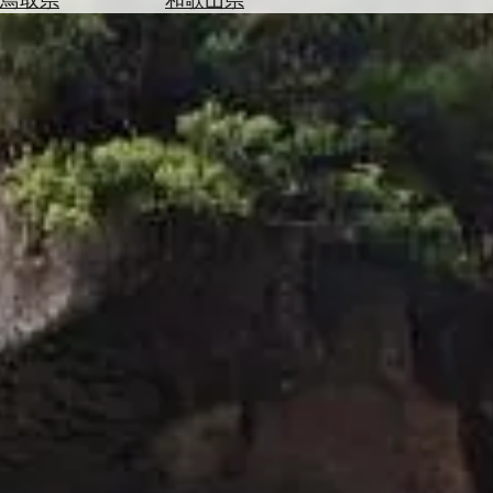
を
為
探
替
す
を
調
べ
天
る
気
を
見
る