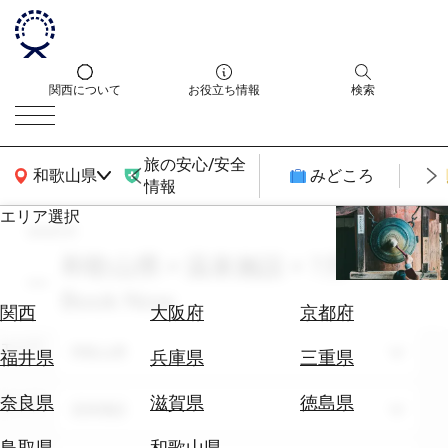
関西について
お役立ち情報
検索
旅の安心/安全
関西広域MAP
和歌山県
みどころ
情報
エリア選択
search
エ
リ
和歌山県 × 温泉施設 × 7月 ×
ア
Book Now
を
航
関西
大阪府
京都府
選
空
ぶ
エリア
和歌山県
券
福井県
兵庫県
三重県
を
ホ
探
奈良県
滋賀県
徳島県
テーマ
温泉施設
テ
す
ル
鳥取県
和歌山県