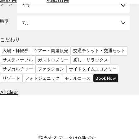
を
シーン
全て
為
探
替
す
を
時期
7月
調
べ
天
こだわり
る
気
を
入場・拝観券
ツアー・周遊観光
交通チケット・交通セット
見
サスティナブル
ガストロノミー
癒し・リラックス
る
サブカルチャー
ファッション
ナイトタイムエコノミー
リゾート
フォトジェニック
モデルコース
Book Now
All Clear
該当するデータは0件です。